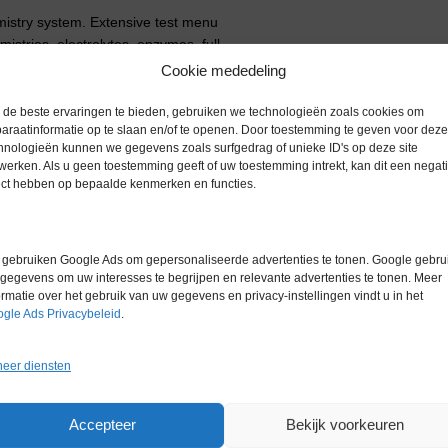
hemistry system. Extensive test menu
istries, electrolytes, enzymes, full
Cookie mededeling
clinical chemistry testing in many
de beste ervaringen te bieden, gebruiken we technologieën zoals cookies om
araatinformatie op te slaan en/of te openen. Door toestemming te geven voor deze
hnologieën kunnen we gegevens zoals surfgedrag of unieke ID's op deze site
werken. Als u geen toestemming geeft of uw toestemming intrekt, kan dit een negati
ect hebben op bepaalde kenmerken en functies.
pendent
tensive care / coronary care units,
gebruiken Google Ads om gepersonaliseerde advertenties te tonen. Google gebrui
gegevens om uw interesses te begrijpen en relevante advertenties te tonen. Meer
ormatie over het gebruik van uw gegevens en privacy-instellingen vindt u in het
gle Ads Privacybeleid
.
ficiency in the industry. Overall
eer diensten
ur investment.
ed to test and filter out interfering
Accepteer
Bekijk voorkeuren
 more expensive systems, not one