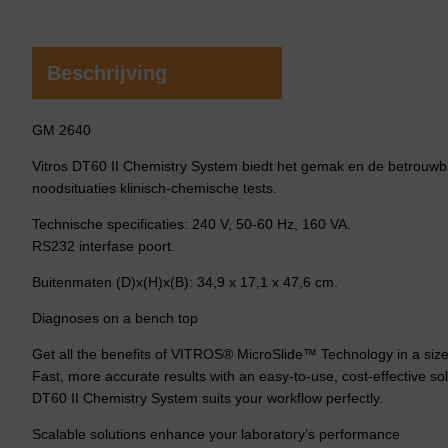
Beschrijving
GM 2640
Vitros DT60 II Chemistry System biedt het gemak en de betrouwba
noodsituaties klinisch-chemische tests.
Technische specificaties: 240 V, 50-60 Hz, 160 VA.
RS232 interfase poort.
Buitenmaten (D)x(H)x(B): 34,9 x 17,1 x 47,6 cm.
Diagnoses on a bench top
Get all the benefits of VITROS® MicroSlide™ Technology in a size t
Fast, more accurate results with an easy-to-use, cost-effective 
DT60 II Chemistry System suits your workflow perfectly.
Scalable solutions enhance your laboratory’s performance