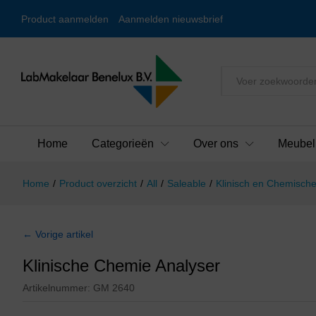
Product aanmelden
Aanmelden nieuwsbrief
Alles
Home
Categorieën
Over ons
Meubel
Home
/
Product overzicht
/
All
/
Saleable
/
Klinisch en Chemische
← Vorige artikel
Klinische Chemie Analyser
Artikelnummer:
GM 2640