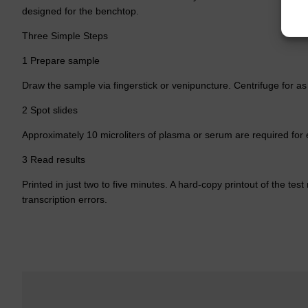
designed for the benchtop.
Three Simple Steps
1 Prepare sample
Draw the sample via fingerstick or venipuncture. Centrifuge for as 
2 Spot slides
Approximately 10 microliters of plasma or serum are required for 
3 Read results
Printed in just two to five minutes. A hard-copy printout of the test
transcription errors.