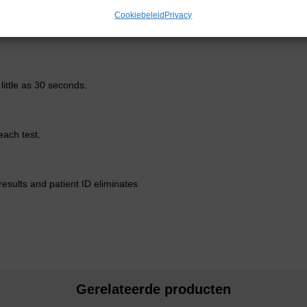
Cookiebeleid
Privacy
little as 30 seconds.
each test.
 results and patient ID eliminates
Gerelateerde producten