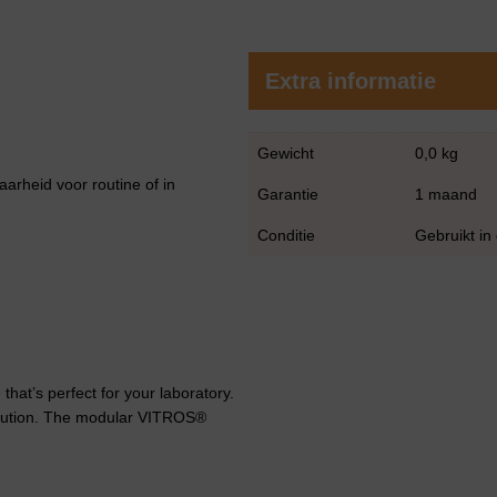
Extra informatie
Gewicht
0,0 kg
arheid voor routine of in
Garantie
1 maand
Conditie
Gebruikt in
hat’s perfect for your laboratory.
solution. The modular VITROS®