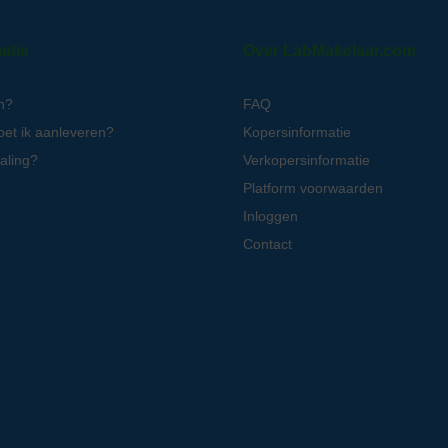
atie
Over LabMakelaar.com
n?
FAQ
oet ik aanleveren?
Kopersinformatie
aling?
Verkopersinformatie
Platform voorwaarden
Inloggen
Contact