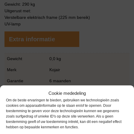
Gewicht: 290 kg
Uitgerust met:
Verstelbare elektrisch frame (225 mm bereik)
UV-lamp
Extra informatie
Gewicht
0,0 kg
Merk
Kojair
Garantie
6 maanden
Conditie
Gebruikt in goede conditie
Cookie mededeling
Om de beste ervaringen te bieden, gebruiken we technologieën zoals
Bouwjaar
2023
cookies om apparaatinformatie op te slaan en/of te openen. Door
toestemming te geven voor deze technologieën kunnen we gegevens
zoals surfgedrag of unieke ID's op deze site verwerken. Als u geen
toestemming geeft of uw toestemming intrekt, kan dit een negatief effect
hebben op bepaalde kenmerken en functies.