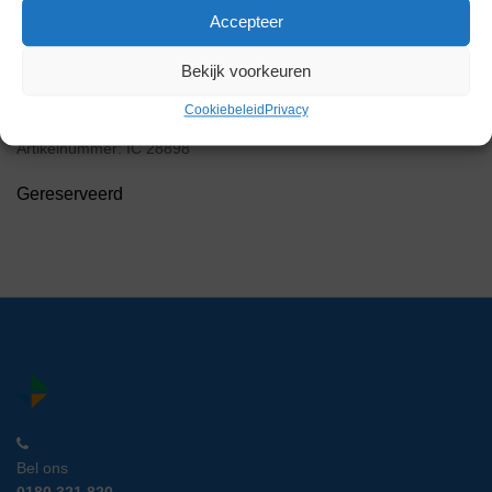
Accepteer
Bekijk voorkeuren
Cookiebeleid
Privacy
Asecos Opzet Zuurkast
Artikelnummer:
IC 28898
Gereserveerd
Bel ons