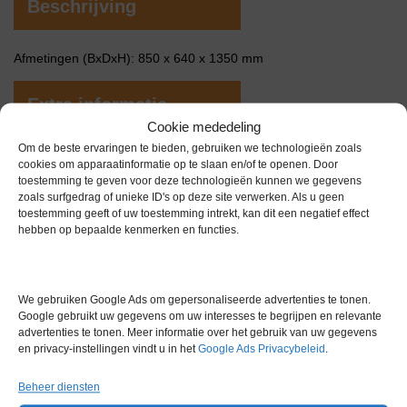
Beschrijving
Afmetingen (BxDxH): 850 x 640 x 1350 mm
Extra informatie
Cookie mededeling
Om de beste ervaringen te bieden, gebruiken we technologieën zoals
Gewicht
0,0 kg
cookies om apparaatinformatie op te slaan en/of te openen. Door
toestemming te geven voor deze technologieën kunnen we gegevens
zoals surfgedrag of unieke ID's op deze site verwerken. Als u geen
toestemming geeft of uw toestemming intrekt, kan dit een negatief effect
hebben op bepaalde kenmerken en functies.
Gerelateerde producten
We gebruiken Google Ads om gepersonaliseerde advertenties te tonen.
Google gebruikt uw gegevens om uw interesses te begrijpen en relevante
advertenties te tonen. Meer informatie over het gebruik van uw gegevens
en privacy-instellingen vindt u in het
Google Ads Privacybeleid
.
Gereserveerd
Beheer diensten