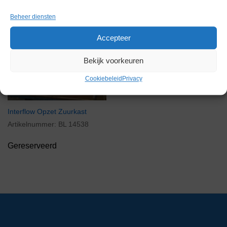
Beheer diensten
Accepteer
Bekijk voorkeuren
Cookiebeleid
Privacy
Interflow Opzet Zuurkast
Artikelnummer:
BL 14538
Gereserveerd