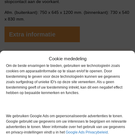
stopcontact aan de voorkant.
Afm. (buitenkant): 750 x 645 x 1200 mm. (binnenkant): 730 x 540
x 830 mm.
Extra informatie
Gewicht
0,0 kg
Cookie mededeling
Om de beste ervaringen te bieden, gebruiken we technologieën zoals
cookies om apparaatinformatie op te slaan en/of te openen. Door
toestemming te geven voor deze technologieën kunnen we gegevens
zoals surfgedrag of unieke ID's op deze site verwerken. Als u geen
toestemming geeft of uw toestemming intrekt, kan dit een negatief effect
hebben op bepaalde kenmerken en functies.
Gerelateerde producten
We gebruiken Google Ads om gepersonaliseerde advertenties te tonen.
Google gebruikt uw gegevens om uw interesses te begrijpen en relevante
Gereserveerd
advertenties te tonen. Meer informatie over het gebruik van uw gegevens
en privacy-instellingen vindt u in het
Google Ads Privacybeleid
.