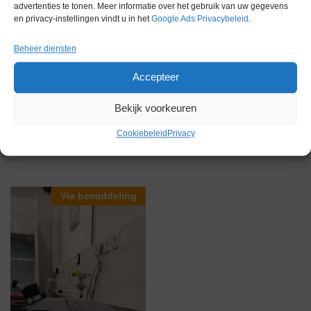
advertenties te tonen. Meer informatie over het gebruik van uw gegevens
en privacy-instellingen vindt u in het
Google Ads Privacybeleid
.
Gewicht
0,0 kg
Beheer diensten
Accepteer
Bekijk voorkeuren
Gerelateerde producten
Cookiebeleid
Privacy
Via bemiddeling