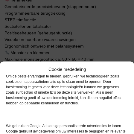
Kenmerken
Gemotoriseerde precisietoevoer (stappenmotor)
Programmeerbare terugtrekking
STEP trimfunctie
Sectieteller en totalisator
Positiegeheugen (geheugenfunctie)
Visuele en hoorbare waarschuwingen
Ergonomisch ontwerp met balanssysteem
Monster en klemmen
Maximale monstergrootte: ca. 50 × 60 × 40 mm
Oriëntatie:
Cookie mededeling
Horizontaal: ±8°
Om de beste ervaringen te bieden, gebruiken we technologieën zoals
Verticaal: ±8°
cookies om apparaatinformatie op te slaan en/of te openen. Door
Meshouder: geschikt voor wegwerpmesjes met hoog en laag
toestemming te geven voor deze technologieën kunnen we gegevens
profiel
zoals surfgedrag of unieke ID's op deze site verwerken. Als u geen
toestemming geeft of uw toestemming intrekt, kan dit een negatief effect
Afmetingen en gewicht
hebben op bepaalde kenmerken en functies.
Afmetingen (B × D × H): 477 × 620 × 295 mm
Gewicht: ±31 kg
Extra informatie
We gebruiken Google Ads om gepersonaliseerde advertenties te tonen.
Google gebruikt uw gegevens om uw interesses te begrijpen en relevante