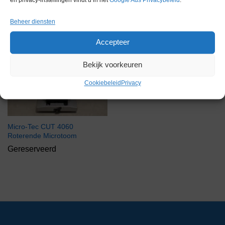
en privacy-instellingen vindt u in het
Google Ads Privacybeleid
.
Microtoom
Gekoelde Microtoom
Gereserveerd
Gereserveerd
Beheer diensten
Accepteer
Gereserveerd
Bekijk voorkeuren
Cookiebeleid
Privacy
Micro-Tec CUT 4060
Roterende Microtoom
Gereserveerd