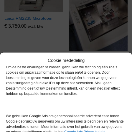
Leica RM2235 Microtoom
€
3.750,00
excl. btw
Leica CM1860 Microtoom
Cookie mededeling
Gereserveerd
Om de beste ervaringen te bieden, gebruiken we technologieën zoals
cookies om apparaatinformatie op te slaan en/of te openen. Door
toestemming te geven voor deze technologieën kunnen we gegevens
zoals surfgedrag of unieke ID's op deze site verwerken. Als u geen
Gereserveerd
Gereserveerd
toestemming geeft of uw toestemming intrekt, kan dit een negatief effect
hebben op bepaalde kenmerken en functies.
We gebruiken Google Ads om gepersonaliseerde advertenties te tonen.
Google gebruikt uw gegevens om uw interesses te begrijpen en relevante
advertenties te tonen. Meer informatie over het gebruik van uw gegevens
Leica Jung CM3000 Cryostat
Microm 500 OM Cryostat