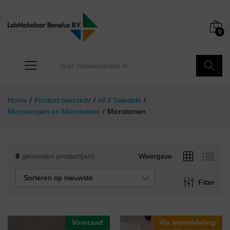
0
Zoeken
Home
/
Product overzicht
/
All
/
Saleable
/
Microscopen en Microtomen
/
Microtomen
9
gevonden product(en)
Weergave
Sorteren op nieuwste
Filter
Voorraad
Via bemiddeling