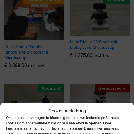
Leitz Dialux 22 Binoculair
Zeiss Primo Star iled
Biologische Microscoop
Binoculaire Biologische
€
1.275,00
excl. btw
Microscoop
€
3.599,00
excl. btw
Voorraad
Gereserveerd
Cookie mededeling
Om de beste ervaringen te bieden, gebruiken we technologieën zoals
cookies om apparaatinformatie op te slaan en/of te openen. Door
toestemming te geven voor deze technologieën kunnen we gegevens
Zeiss Axio Imager A1
Olympus CX41RF Biologische
zoals surfgedrag of unieke ID's op deze site verwerken. Als u geen