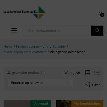
0
Zoeken
Home
/
Product overzicht
/
All
/
Saleable
/
Microscopen en Microtomen
/
Biologische microscoop
11
gevonden product(en)
Weergave
Sorteren op nieuwste
Filter
Voorraad
Via bemiddeling