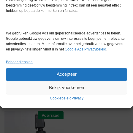
Trinoculair Doorvallend Licht
Binoculaire Microscoop
toestemming geeft of uw toestemming intrekt, kan dit een negatief effect
Microscoop
Gereserveerd
hebben op bepaalde kenmerken en functies.
€
9.499,00
excl. btw
We gebruiken Google Ads om gepersonaliseerde advertenties te tonen.
Voorraad
Gereserveerd
Google gebruikt uw gegevens om uw interesses te begrijpen en relevante
advertenties te tonen. Meer informatie over het gebruik van uw gegevens
en privacy-instellingen vindt u in het
Google Ads Privacybeleid
.
Beheer diensten
Accepteer
Motic BA410 Biologische
Ceti SZ 100 microscoop
Binoculaire Microscoop
Bekijk voorkeuren
Gereserveerd
€
1.999,00
excl. btw
Cookiebeleid
Privacy
Voorraad