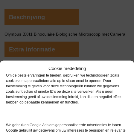
Beschrijving
Olympus BX41 Binoculaire Biologische Microscoop met Camera
Extra informatie
Cookie mededeling
Gewicht
0,0 kg
Om de beste ervaringen te bieden, gebruiken we technologieën zoals
Garantie
0 maanden
cookies om apparaatinformatie op te slaan en/of te openen. Door
toestemming te geven voor deze technologieën kunnen we gegevens
Conditie
Gebruikt in goede conditie
zoals surfgedrag of unieke ID's op deze site verwerken. Als u geen
toestemming geeft of uw toestemming intrekt, kan dit een negatief effect
Merk
Olympus
hebben op bepaalde kenmerken en functies.
We gebruiken Google Ads om gepersonaliseerde advertenties te tonen.
Google gebruikt uw gegevens om uw interesses te begrijpen en relevante