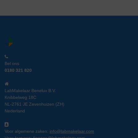
Bel ons
0180 321 820
LabMakelaar Benelux B.V.
Knibbelweg 18C
NL-2761 JE Zevenhuizen (ZH)
Nederland
Voor algemene zaken:
info@labmakelaar.com
Voor facturen:
finance@labmakelaar.com