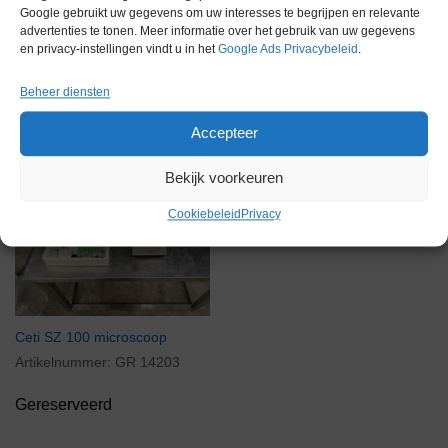
Google gebruikt uw gegevens om uw interesses te begrijpen en relevante
advertenties te tonen. Meer informatie over het gebruik van uw gegevens
en privacy-instellingen vindt u in het
Google Ads Privacybeleid
.
Gerelateerde producten
Beheer diensten
Accepteer
Bekijk voorkeuren
Gereserveerd
Cookiebeleid
Privacy
Ceti SZ 100 microscoop
Artikelnummer:
GR 14203
Gereserveerd