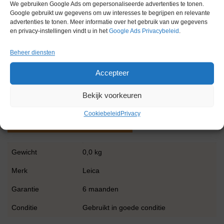
We gebruiken Google Ads om gepersonaliseerde advertenties te tonen.
oost-west: ± 23 mm
Google gebruikt uw gegevens om uw interesses te begrijpen en relevante
Maximale preparaatgrootte (BxHxD): 50 x 60 x 40 mm
advertenties te tonen. Meer informatie over het gebruik van uw gegevens
Preparaatoriëntatie: horizontaal 8°, verticaal 8°
en privacy-instellingen vindt u in het
Google Ads Privacybeleid
.
Werkhoogte (mesblad): 100 mm (gemeten vanaf de basisplaat)
Werkhoogte (mesblad): 168 mm (gemeten vanaf de tafel)
Beheer diensten
Afmetingen (BxDxH): 413 x 618 x 305 mm
Gewicht: 37 kg
Accepteer
Afmetingen bedieningspaneel (BxDxH): 121 x 166 x 50 mm
Gewicht: 660 g
Bekijk voorkeuren
Cookiebeleid
Privacy
Extra informatie
Gewicht
0,0 kg
Merk
Leica
Garantie
6 maanden
Conditie
Gebruikt in goede conditie