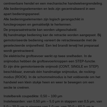
centreerbare hendel en een mechanische handwielvergrendeling.
Alle bedieningselementen en leds zijn gecentraliseerd in een
apart bedieningspaneel.
Alle bedieningselementen zijn logisch gerangschikt in
functiegroepen en gemakkelijk te herkennen.
De preparaatretractie kan worden uitgeschakeld.
Bij handmatige bediening kan de retractie worden aangepast. Bij
gemotoriseerde bediening varieert de retractiewaarde met de
geselecteerde snijsnelheid. Een led brandt terwijl het preparaat
wordt geretracteerd.
De elektrische groftoevoer werkt op twee snelheden. In de
snijmodus hebben de groftoevoerknoppen een STEP-functie.
Er zijn drie gemotoriseerde snijmodi (CONT, SINGLE en STEP)
beschikbaar, evenals één handmatige snijmodus, de rocking-
modus (ROCK). In de schommelmodus is het voldoende om het
handwiel een klein stukje heen en weer te bewegen om een ​​
sectie te creëren.
Instelbereik coupedikte: 0,50 – 100 μm
Instelwaarden: van 0,50 μm – 5,0 μm in stappen van 0,5 μm, van
5,0 – 20,0 μm in stappen van 1,0 μm, van 20,0 – 60,0 μm in