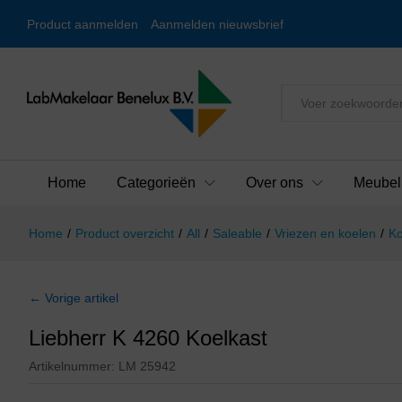
Product aanmelden
Aanmelden nieuwsbrief
Alles
Home
Categorieën
Over ons
Meubel
Home
/
Product overzicht
/
All
/
Saleable
/
Vriezen en koelen
/
Ko
← Vorige artikel
Liebherr K 4260 Koelkast
Artikelnummer:
LM 25942