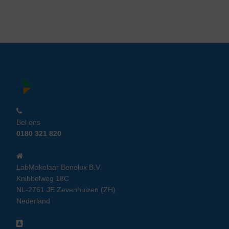
Bel ons
0180 321 820
LabMakelaar Benelux B.V.
Knibbelweg 18C
NL-2761 JE Zevenhuizen (ZH)
Nederland