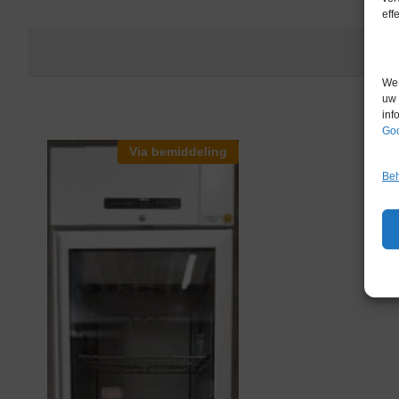
eff
We 
uw 
inf
Goo
Via bemiddeling
Beh