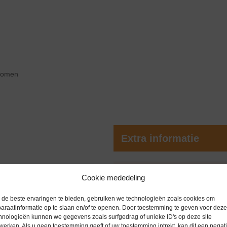
zoomen
Extra informatie
Gewicht
0,0 kg
Cookie mededeling
de beste ervaringen te bieden, gebruiken we technologieën zoals cookies om
araatinformatie op te slaan en/of te openen. Door toestemming te geven voor deze
hnologieën kunnen we gegevens zoals surfgedrag of unieke ID's op deze site
werken. Als u geen toestemming geeft of uw toestemming intrekt, kan dit een negati