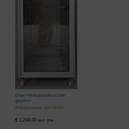
Gram medicijnkoelkast met
glasdeur
Artikelnummer:
LLV 13183
€
1.269,00
excl. btw