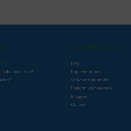
atie
Over LabMakelaar.com
n?
FAQ
oet ik aanleveren?
Kopersinformatie
aling?
Verkopersinformatie
Platform voorwaarden
Inloggen
Contact