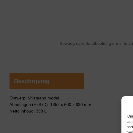
Beweeg over de afbeelding om in te 
Beschrijving
Ontwerp: Vrijstaand model.
Afmetingen (HxBxD): 1852 x 600 x 630 mm
Netto inhoud: 398 L
Om 
app
tec
ver