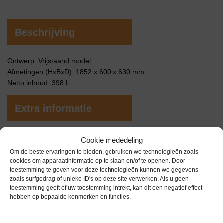
Beschrijving
Ontwerp: Vrijstaand model.
Afmetingen (HxBxD): 1852 x 600 x 630 mm
Netto inhoud: 398 L
Extra informatie
Cookie mededeling
Gewicht
0,0 kg
Om de beste ervaringen te bieden, gebruiken we technologieën zoals
cookies om apparaatinformatie op te slaan en/of te openen. Door
toestemming te geven voor deze technologieën kunnen we gegevens
zoals surfgedrag of unieke ID's op deze site verwerken. Als u geen
toestemming geeft of uw toestemming intrekt, kan dit een negatief effect
hebben op bepaalde kenmerken en functies.
Gerelateerde producten