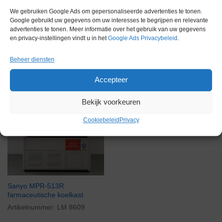
We gebruiken Google Ads om gepersonaliseerde advertenties te tonen.
Google gebruikt uw gegevens om uw interesses te begrijpen en relevante
advertenties te tonen. Meer informatie over het gebruik van uw gegevens
Gereserveerd
en privacy-instellingen vindt u in het
Google Ads Privacybeleid
.
Beheer diensten
Accepteer
Bekijk voorkeuren
Cookiebeleid
Privacy
Sanyo MPR-513R
farmaceutische koelkast
Artikelnummer:
LM 8609