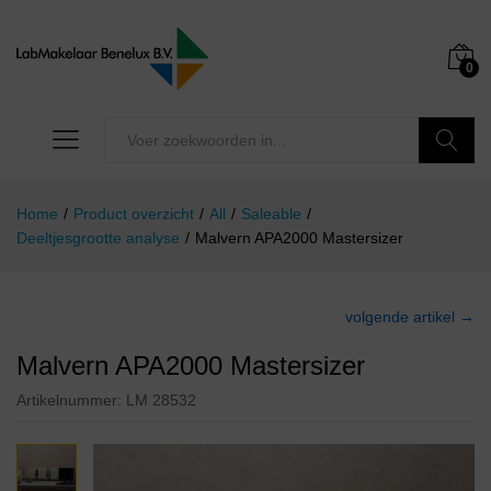
0
Zoeken
Home
/
Product overzicht
/
All
/
Saleable
/
Deeltjesgrootte analyse
/
Malvern APA2000 Mastersizer
volgende artikel →
Malvern APA2000 Mastersizer
Artikelnummer:
LM 28532