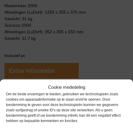
Mastersizer 2000
Afmetingen (LxDxH): 1293 x 255 x 375 mm
Gewicht: 31 kg
Scirocco 2000
Afmetingen (LxDxH): 352 x 355 x 332 mm
Gewicht: 11,7 kg
Inclusief pc
Extra informatie
Cookie mededeling
Gewicht
0,0 kg
Om de beste ervaringen te bieden, gebruiken we technologieën zoals
cookies om apparaatinformatie op te slaan en/of te openen. Door
Bouwjaar
2004
toestemming te geven voor deze technologieën kunnen we gegevens
zoals surfgedrag of unieke ID's op deze site verwerken. Als u geen
Garantie
6 maanden
toestemming geeft of uw toestemming intrekt, kan dit een negatief effect
hebben op bepaalde kenmerken en functies.
Merk
Malvern