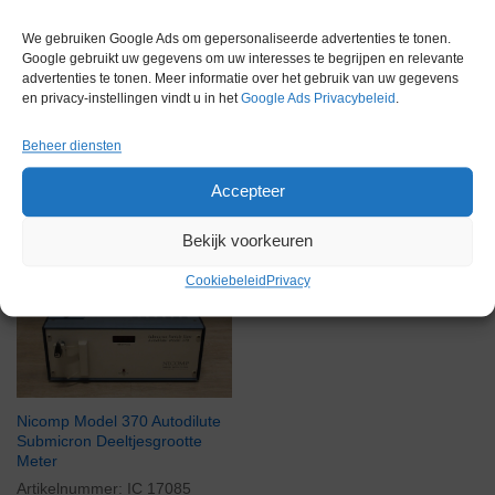
Conditie
Gebruikt in goede conditie
We gebruiken Google Ads om gepersonaliseerde advertenties te tonen.
Google gebruikt uw gegevens om uw interesses te begrijpen en relevante
advertenties te tonen. Meer informatie over het gebruik van uw gegevens
en privacy-instellingen vindt u in het
Google Ads Privacybeleid
.
Beheer diensten
Gerelateerde producten
Accepteer
Bekijk voorkeuren
Voorraad
Cookiebeleid
Privacy
Nicomp Model 370 Autodilute
Submicron Deeltjesgrootte
Meter
Artikelnummer:
IC 17085