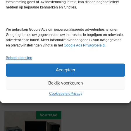
toestemming geeft of uw toestemming intrekt, kan dit een negatief effect
hebben op bepaalde kenmerken en functies.
Gewicht
0,0 kg
Merk
Malvern
We gebruiken Google Ads om gepersonaliseerde advertenties te tonen.
Conditie
Gebruikt in goede conditie
Google gebruikt uw gegevens om uw interesses te begrijpen en relevante
advertenties te tonen. Meer informatie over het gebruik van uw gegevens
Garantie
1 maand
en privacy-instellingen vindt u in het
Google Ads Privacybeleid
.
Beheer diensten
Accepteer
Bekijk voorkeuren
Gerelateerde producten
Cookiebeleid
Privacy
Voorraad