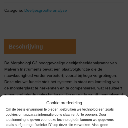
Categorie:
Deeltjesgrootte analyse
Beschrijving
De Morphologi G2 hooggevoelige deeltjesbeeldanalysator van
Malvern Instruments bevat een plaatvolgfunctie die de
nauwkeurigheid verder verbetert, vooral bij hoge vergrotingen.
Deze nieuwe functie stelt het systeem in staat om kanteling van
de monsterplaat te herkennen en te compenseren, wat resulteert
in een verbeterde optische focus. De upgrade wordt meegeleverd
bij elke nieuwe aankoop en is gratis voor bestaande Morphologi
Cookie mededeling
G2-klanten.
Om de beste ervaringen te bieden, gebruiken we technologieën zoals
cookies om apparaatinformatie op te slaan en/of te openen. Door
toestemming te geven voor deze technologieën kunnen we gegevens
Extra informatie
zoals surfgedrag of unieke ID's op deze site verwerken. Als u geen