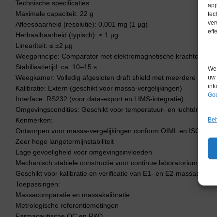
Technische specificaties:
app
Maximale capaciteit: 22 g
tec
ver
Afleesbaarheid (resolutie): 0,001 mg (1 µg)
eff
Herhaalbaarheid (typisch): ≤ 1 µg
Lineariteit: ≤ ±2 µg
Weegprincipe: Comparator met elektromagnetische krachtcompe
Stabilisatietijd: ca. 10–15 s
We 
Weegkamer: Volledig afgesloten draft shield met meerdere auto
uw 
inf
Kalibratie: Extern (geschikt voor massa-vergelijkingen)
Goo
Interface: RS232 (voor data-export en LIMS-integratie)
Omgevingscondities: Geschikt voor temperatuur- en luchtdrukge
Kenmerken:
Beh
Ontworpen voor massa-vergelijkingen conform OIML en ISO 170
Zeer hoge langetermijnstabiliteit
Lage gevoeligheid voor omgevingsinvloeden
Mechanisch stabiele constructie voor continue laboratoriumtoepa
Geschikt voor kalibratie en verificatie van E1- en E2-massastand
Toepassingen:
Massacomparatie en massakalibratie
Metrologische referentiemetingen
Farmaceutische QC en R&D