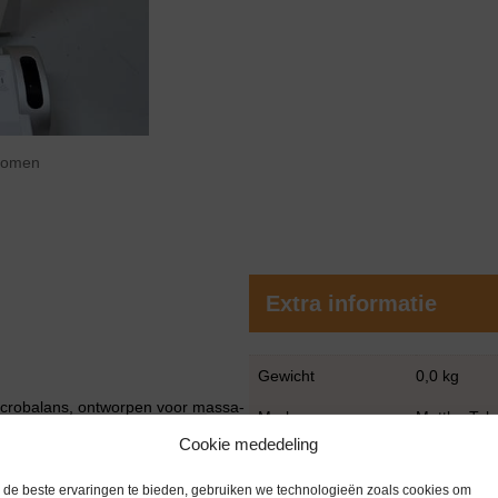
zoomen
Extra informatie
Gewicht
0,0 kg
icrobalans, ontworpen voor massa-
Merk
Mettler Tol
ische niveau. Deze balans wordt
Cookie mededeling
ia, nationale meetinstituten en
Conditie
Gebruikt in
 vereist zijn.
de beste ervaringen te bieden, gebruiken we technologieën zoals cookies om