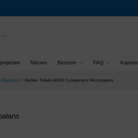
projecten
Nieuws
Beurzen
FAQ
Kopersi
e Balansen
/
Mettler Toledo AX26 Comperator Microbalans
balans