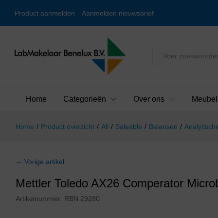
Product aanmelden
Aanmelden nieuwsbrief
Alles
Home
Categorieën
Over ons
Meubel
Home
/
Product overzicht
/
All
/
Saleable
/
Balansen
/
Analytisch
← Vorige artikel
Mettler Toledo AX26 Comperator Micro
Artikelnummer:
RBN 29280