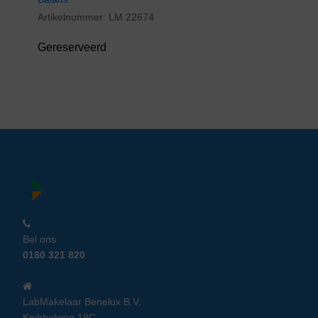
Artikelnummer:
LM 22674
Gereserveerd
Bel ons
0180 321 820
LabMakelaar Benelux B.V.
Knibbelweg 18C