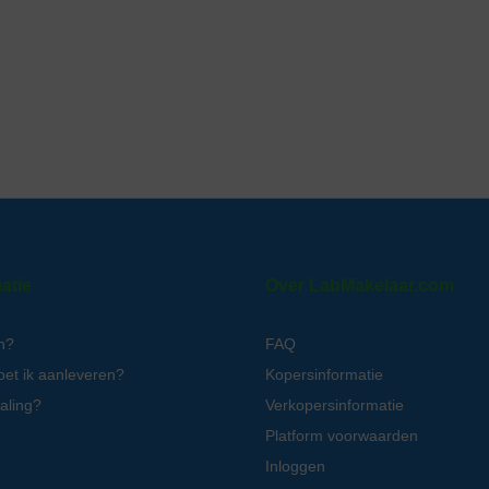
atie
Over LabMakelaar.com
n?
FAQ
oet ik aanleveren?
Kopersinformatie
aling?
Verkopersinformatie
Platform voorwaarden
Inloggen