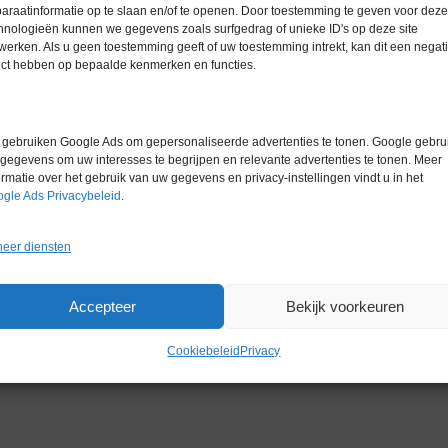
Garantie
1 maand
araatinformatie op te slaan en/of te openen. Door toestemming te geven voor deze
hnologieën kunnen we gegevens zoals surfgedrag of unieke ID's op deze site
werken. Als u geen toestemming geeft of uw toestemming intrekt, kan dit een negati
ect hebben op bepaalde kenmerken en functies.
nsatie
gebruiken Google Ads om gepersonaliseerde advertenties te tonen. Google gebrui
matische toegangsdeuren
gegevens om uw interesses te begrijpen en relevante advertenties te tonen. Meer
ormatie over het gebruik van uw gegevens en privacy-instellingen vindt u in het
gle Ads Privacybeleid
.
controleerde omgevingen
eer diensten
25
Accepteer
Bekijk voorkeuren
ssing
Cookiebeleid
Privacy
aarden