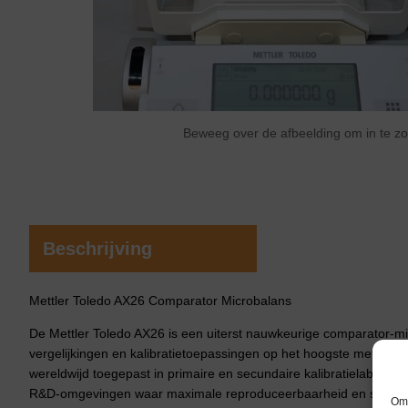
Beweeg over de afbeelding om in te 
Beschrijving
Mettler Toledo AX26 Comparator Microbalans
De Mettler Toledo AX26 is een uiterst nauwkeurige comparator-m
vergelijkingen en kalibratietoepassingen op het hoogste metrolog
wereldwijd toegepast in primaire en secundaire kalibratielaborator
R&D-omgevingen waar maximale reproduceerbaarheid en stabiliteit
Om 