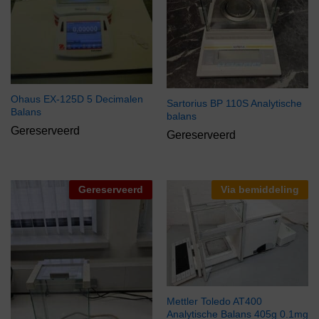
Ohaus EX-125D 5 Decimalen
Sartorius BP 110S Analytische
Balans
balans
Gereserveerd
Gereserveerd
Gereserveerd
Via bemiddeling
Mettler Toledo AT400
Analytische Balans 405g 0.1mg