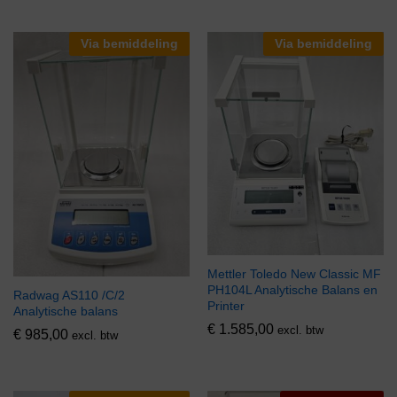
Via bemiddeling
Via bemiddeling
Mettler Toledo New Classic MF
PH104L Analytische Balans en
Radwag AS110 /C/2
Printer
Analytische balans
€
1.585,00
excl. btw
€
985,00
excl. btw