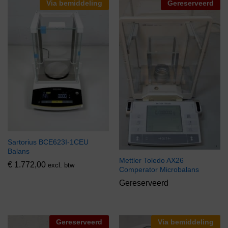
Via bemiddeling
Gereserveerd
Sartorius BCE623I-1CEU
Balans
Mettler Toledo AX26
€
1.772,00
excl. btw
Comperator Microbalans
Gereserveerd
Gereserveerd
Via bemiddeling