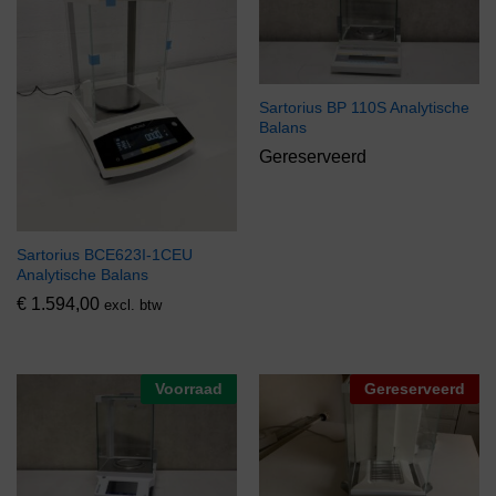
Sartorius BP 110S Analytische
Balans
Gereserveerd
Sartorius BCE623I-1CEU
Analytische Balans
€
1.594,00
excl. btw
Voorraad
Gereserveerd