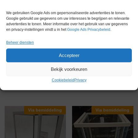
We gebruiken Google Ads om gepersonaliseerde advertenties te tonen.
Google gebruikt uw gegevens om uw interesses te begrijpen en relevante
advertenties te tonen. Meer informatie over het gebruik van uw gegevens
en privacy-instellingen vindt u in het
Google Ads Privacybeleid
.
Beheer diensten
Accepteer
Sartorius Cubis MSA224-S
Analytische Balans
Bekijk voorkeuren
Sartorius CPA 224S-0CE
€
2.000,00
excl. btw
Analytische Balans
Cookiebeleid
Privacy
€
1.470,00
excl. btw
Via bemiddeling
Via bemiddeling