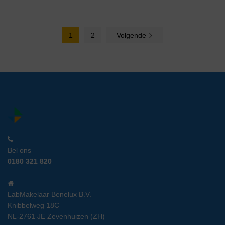
1
2
Volgende
Bel ons
0180 321 820
LabMakelaar Benelux B.V.
Knibbelweg 18C
NL-2761 JE Zevenhuizen (ZH)