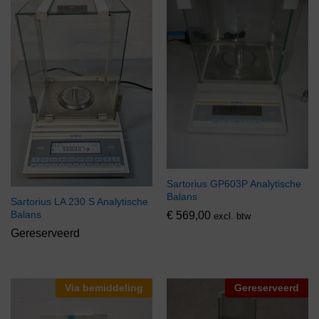
Sartorius GP603P Analytische
Balans
Sartorius LA 230 S Analytische
Balans
€
569,00
excl. btw
Gereserveerd
Via bemiddeling
Gereserveerd