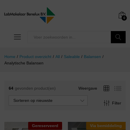
0
Zoeken
Home
/
Product overzicht
/
All
/
Saleable
/
Balansen
/
Analytische Balansen
64
gevonden product(en)
Weergave
Sorteren op nieuwste
Filter
Gereserveerd
Via bemiddeling