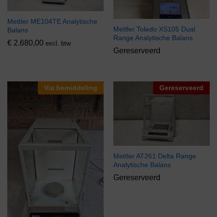
Mettler ME104TE Analytische
Mettler Toledo XS105 Dual
Balans
Range Analytische Balans
€
2.680,00
excl. btw
Gereserveerd
Via bemiddeling
Gereserveerd
Mettler AT261 Delta Range
Analytische Balans
Gereserveerd