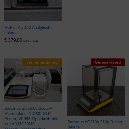
Mettler AE 160 Analytische
balans
€
379,00
excl. btw
Via bemiddeling
Gereserveerd
Sartorius mca6.6s-2ceu-M
Microbalans, YDP30 GLP
Printer, VF988 Pipet kalibratie
Sartorius AC210s 210g 0.1mg
kit en YMC20MC
Balans
Toren/KLimaat module