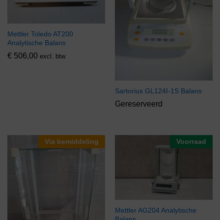
Mettler Toledo AT200
Analytische Balans
€
506,00
excl. btw
Sartorius GL124I-1S Balans
Gereserveerd
Via bemiddeling
Voorraad
Mettler AG204 Analytische
Balans