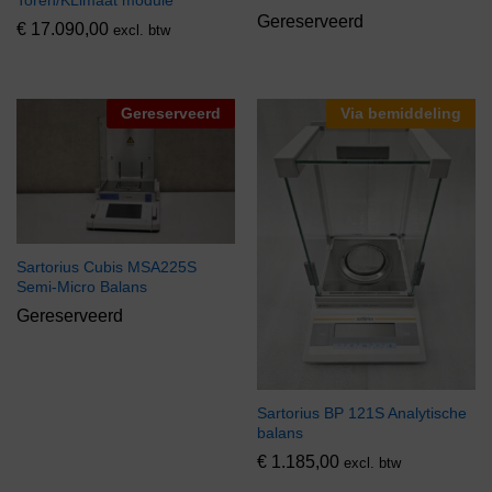
Gereserveerd
€
17.090,00
excl. btw
Gereserveerd
Via bemiddeling
Sartorius Cubis MSA225S
Semi-Micro Balans
Gereserveerd
Sartorius BP 121S Analytische
balans
€
1.185,00
excl. btw