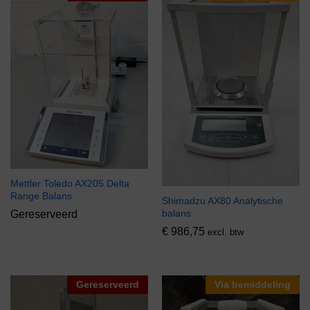
Mettler Toledo AX205 Delta
Range Balans
Shimadzu AX80 Analytische
balans
Gereserveerd
€
986,75
excl. btw
Gereserveerd
Via bemiddeling