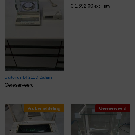
€
1.392,00
excl. btw
Sartorius BP211D Balans
Gereserveerd
Via bemiddeling
Gereserveerd