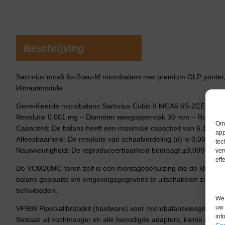
Beschrijving
Sartorius mca6.6s-2ceu-M microbalans met premium GLP printer, 
klimaatmodule
Geverifieerde microbalans Sartorius Cubis II MCA6.6S-2CEU-M – 
Resolutie 0,001 mg – Diameter weegoppervlak 30 mm – Roestvrij
Om 
Capaciteit: De balans heeft een maximale capaciteit van 6,1 gram
app
Afleesbaarheid: De resolutie van schaalverdeling (d) is 0,001 mg 
tec
Nauwkeurigheid: De reproduceerbaarheid bedraagt ​​±0,0005 mg en 
ver
eff
De YCM20MC-toren zelf is een montagebehuizing die de klimaatm
balans geplaatst om omgevingsgegevens te uitschakelen zonder
beïnvloeden.
We 
uw 
VF988 Pipetkalibratiekit (hardware) voor microbalansweegmodul
inf
Bestaat uit vochtvanger en alle benodigde adapters, kleine onde