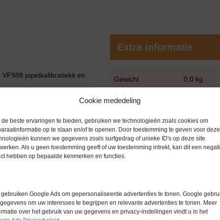
Extra informatie
VF988 pipetkalibratiekit en
Gewicht
0,0 kg
Merk
Sartorius
Cookie mededeling
Maximale capaciteit 6,1 g –
 staal
Conditie
Zo goed al
de beste ervaringen te bieden, gebruiken we technologieën zoals cookies om
.
araatinformatie op te slaan en/of te openen. Door toestemming te geven voor deze
Garantie
1 maand
(0,000001 g).
hnologieën kunnen we gegevens zoals surfgedrag of unieke ID's op deze site
de lineariteit is ±0,003 mg,
werken. Als u geen toestemming geeft of uw toestemming intrekt, kan dit een negati
ect hebben op bepaalde kenmerken en functies.
odule buiten de tochtkap van de
 de weegnauwkeurigheid te
gebruiken Google Ads om gepersonaliseerde advertenties te tonen. Google gebrui
gegevens om uw interesses te begrijpen en relevante advertenties te tonen. Meer
es 6.6S en 3.6P
ormatie over het gebruik van uw gegevens en privacy-instellingen vindt u in het
rdelen ontbreken