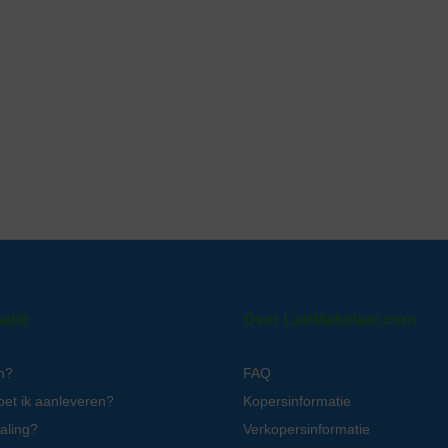
atie
Over LabMakelaar.com
n?
FAQ
oet ik aanleveren?
Kopersinformatie
aling?
Verkopersinformatie