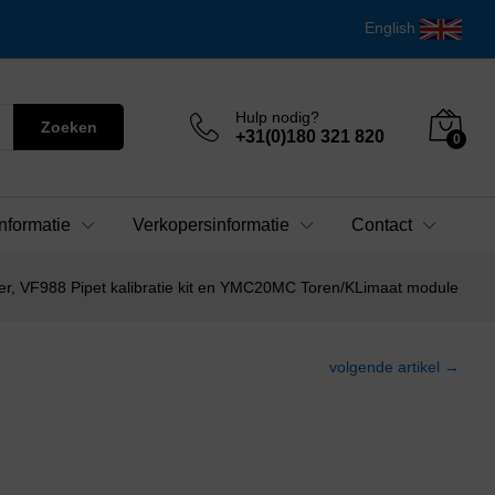
English
Hulp nodig?
Zoeken
+31(0)180 321 820
0
nformatie
Verkopersinformatie
Contact
r, VF988 Pipet kalibratie kit en YMC20MC Toren/KLimaat module
volgende artikel →