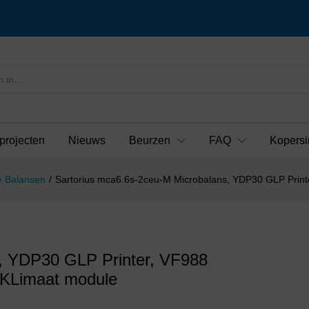
projecten
Nieuws
Beurzen
FAQ
Kopersi
e Balansen
/
Sartorius mca6.6s-2ceu-M Microbalans, YDP30 GLP Printe
s, YDP30 GLP Printer, VF988
n/KLimaat module