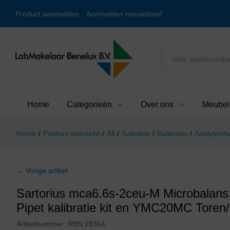
Product aanmelden
Aanmelden nieuwsbrief
Alles
Home
Categorieën
Over ons
Meubel
Home
/
Product overzicht
/
All
/
Saleable
/
Balansen
/
Analytisch
← Vorige artikel
Sartorius mca6.6s-2ceu-M Microbalan
Pipet kalibratie kit en YMC20MC Tore
Artikelnummer:
RBN 29354