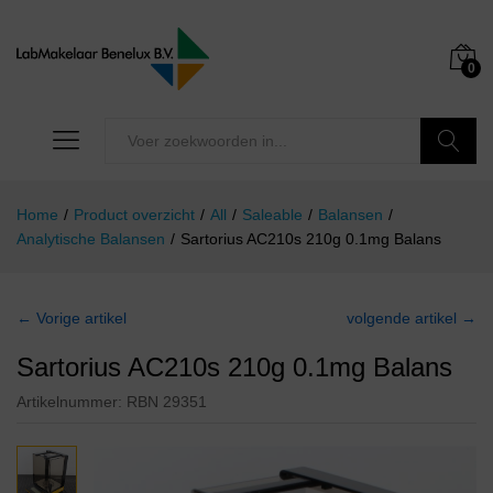
0
Zoeken
Home
/
Product overzicht
/
All
/
Saleable
/
Balansen
/
Analytische Balansen
/
Sartorius AC210s 210g 0.1mg Balans
← Vorige artikel
volgende artikel →
Sartorius AC210s 210g 0.1mg Balans
Artikelnummer:
RBN 29351