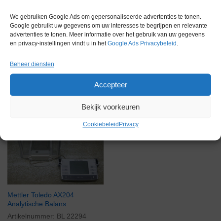
We gebruiken Google Ads om gepersonaliseerde advertenties te tonen.
Google gebruikt uw gegevens om uw interesses te begrijpen en relevante
advertenties te tonen. Meer informatie over het gebruik van uw gegevens
en privacy-instellingen vindt u in het
Google Ads Privacybeleid
.
Gerelateerde producten
Beheer diensten
Accepteer
Via bemiddeling
Bekijk voorkeuren
Cookiebeleid
Privacy
Mettler Toledo AX204
Analytische Balans
Artikelnummer:
BL 22294