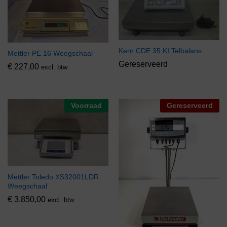
Kern CDE 35 KI Telbalans
Mettler PE 16 Weegschaal
Gereserveerd
€
227,00
excl. btw
Voorraad
Gereserveerd
Mettler Toledo XS32001LDR
Weegschaal
€
3.850,00
excl. btw