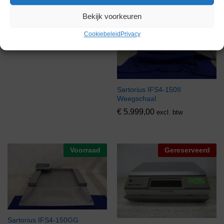
Sartorius IC34000P
Bekijk voorkeuren
Weegschaal
Cookiebeleid
Privacy
Gereserveerd
Sartorius IFS4-150II
Weegschaal
€
5.999,00
excl. btw
Voorraad
Gereserveerd
Sartorius IFS4-150GG