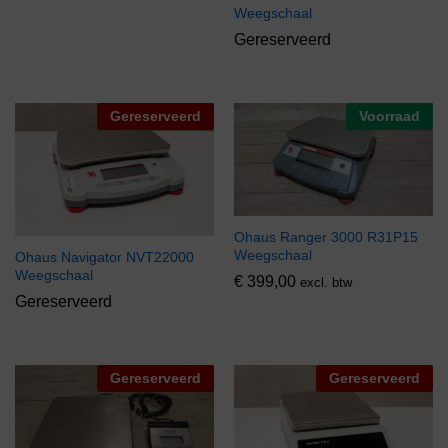
Weegschaal
Gereserveerd
Gereserveerd
Voorraad
Ohaus Ranger 3000 R31P15
Weegschaal
Ohaus Navigator NVT22000
Weegschaal
€
399,00
excl. btw
Gereserveerd
Gereserveerd
Gereserveerd