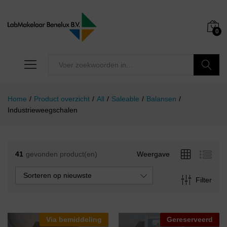
0
Zoeken
Home
/
Product overzicht
/
All
/
Saleable
/
Balansen
/
Industrieweegschalen
41
gevonden product(en)
Weergave
Sorteren op nieuwste
Filter
Via bemiddeling
Gereserveerd