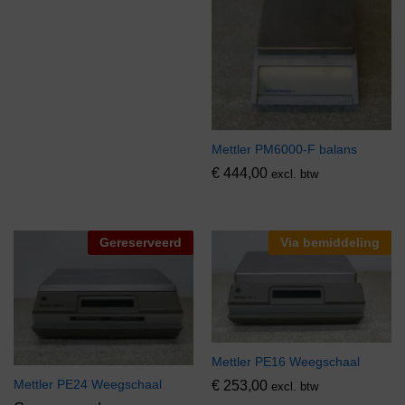
Mettler PM6000-F balans
€
444,00
excl. btw
Gereserveerd
Via bemiddeling
Mettler PE16 Weegschaal
Mettler PE24 Weegschaal
€
253,00
excl. btw