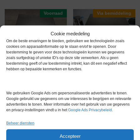
Voorraad
Via bemiddeling
Cookie mededeling
Om de beste ervaringen te bieden, gebruiken we technologieën zoals
cookies om apparaatinformatie op te slaan en/of te openen. Door
toestemming te geven voor deze technologieën kunnen we gegevens
Sartorius Combics 1 CAW1P1-
zoals surfgedrag of unieke ID's op deze site verwerken. Als u geen
Sartorius IC34000P
60ED-I Weegschaal
toestemming geeft of uw toestemming intrekt, kan dit een negatief effect
Weegschaal
hebben op bepaalde kenmerken en functies.
€
1.250,00
excl. btw
€
635,00
excl. btw
We gebruiken Google Ads om gepersonaliseerde advertenties te tonen.
Google gebruikt uw gegevens om uw interesses te begrijpen en relevante
Gereserveerd
Voorraad
advertenties te tonen. Meer informatie over het gebruik van uw gegevens
en privacy-instellingen vindt u in het
Google Ads Privacybeleid
.
Beheer diensten
Accepteer