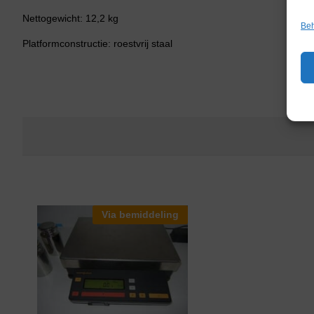
Nettogewicht: 12,2 kg
Beh
Platformconstructie: roestvrij staal
Via bemiddeling