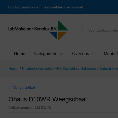
Product aanmelden
Aanmelden nieuwsbrief
Alles
Home
Categorieën
Over ons
Meubel
Home
/
Product overzicht
/
All
/
Saleable
/
Balansen
/
Industriew
← Vorige artikel
Ohaus D10WR Weegschaal
Artikelnummer:
LM 21175