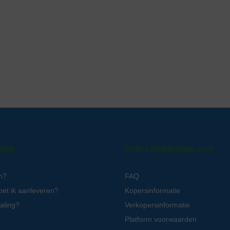
atie
Over LabMakelaar.com
n?
FAQ
oet ik aanleveren?
Kopersinformatie
aling?
Verkopersinformatie
Platform voorwaarden