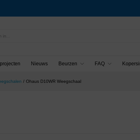
projecten
Nieuws
Beurzen
FAQ
Kopersi
eegschalen
/
Ohaus D10WR Weegschaal