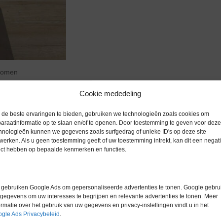
zoomen
Cookie mededeling
de beste ervaringen te bieden, gebruiken we technologieën zoals cookies om
araatinformatie op te slaan en/of te openen. Door toestemming te geven voor deze
hnologieën kunnen we gegevens zoals surfgedrag of unieke ID's op deze site
Extra informatie
werken. Als u geen toestemming geeft of uw toestemming intrekt, kan dit een negati
ect hebben op bepaalde kenmerken en functies.
Gewicht
0,0 kg
Garantie
6 maanden
gebruiken Google Ads om gepersonaliseerde advertenties te tonen. Google gebrui
gegevens om uw interesses te begrijpen en relevante advertenties te tonen. Meer
Conditie
Gebruikt in
ormatie over het gebruik van uw gegevens en privacy-instellingen vindt u in het
gle Ads Privacybeleid
.