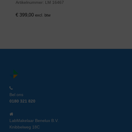
Artikelnummer:
LM 16467
€
399,00
excl. btw
Bel ons
0180 321 820
LabMakelaar Benelux B.V.
Knibbelweg 18C