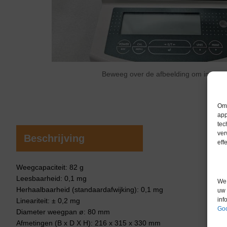
Beweeg over de afbeelding om in te 
Om 
app
tec
ver
Beschrijving
eff
Weegcapaciteit: 82 g
Leesbaarheid: 0,1 mg
We 
Herhaalbaarheid (standaardafwijking): 0,1 mg
uw 
inf
Lineariteit: ± 0,2 mg
Goo
Diameter weegpan ø: 80 mm
Afmetingen (B x D X H): 216 x 315 x 330 mm