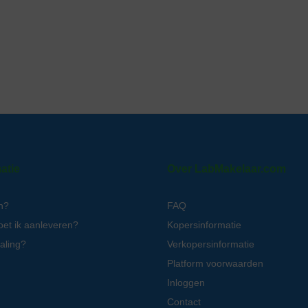
atie
Over LabMakelaar.com
n?
FAQ
oet ik aanleveren?
Kopersinformatie
aling?
Verkopersinformatie
Platform voorwaarden
Inloggen
Contact