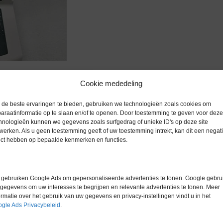
zoomen
Cookie mededeling
de beste ervaringen te bieden, gebruiken we technologieën zoals cookies om
araatinformatie op te slaan en/of te openen. Door toestemming te geven voor deze
hnologieën kunnen we gegevens zoals surfgedrag of unieke ID's op deze site
werken. Als u geen toestemming geeft of uw toestemming intrekt, kan dit een negati
Extra informatie
ect hebben op bepaalde kenmerken en functies.
Gewicht
0,0 kg
gebruiken Google Ads om gepersonaliseerde advertenties te tonen. Google gebrui
Merk
Shimadzu
gegevens om uw interesses te begrijpen en relevante advertenties te tonen. Meer
ormatie over het gebruik van uw gegevens en privacy-instellingen vindt u in het
Conditie
Gebruikt in
gle Ads Privacybeleid
.