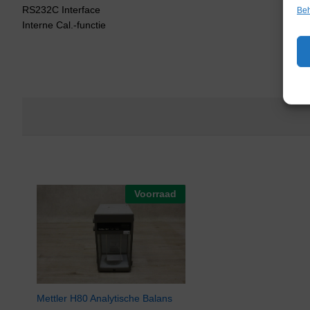
RS232C Interface
Beh
Interne Cal.-functie
Voorraad
Mettler H80 Analytische Balans