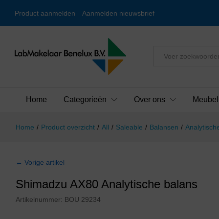
Product aanmelden
Aanmelden nieuwsbrief
Alles
Home
Categorieën
Over ons
Meubel
Home
/
Product overzicht
/
All
/
Saleable
/
Balansen
/
Analytisch
← Vorige artikel
Shimadzu AX80 Analytische balans
Artikelnummer:
BOU 29234