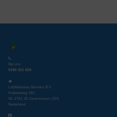
Bel ons
0180 321 820
LabMakelaar Benelux B.V.
Knibbelweg 18C
NL-2761 JE Zevenhuizen (ZH)
Nederland