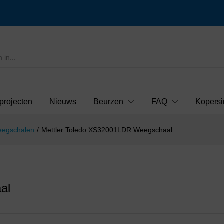
projecten
Nieuws
Beurzen
FAQ
Kopersi
eegschalen
/
Mettler Toledo XS32001LDR Weegschaal
al