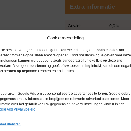
Extra informatie
Gewicht
0,0 kg
Merk
Mettler Tol
Cookie mededeling
Garantie
6 maanden
de beste ervaringen te bieden, gebruiken we technologieën zoals cookies om
araatinformatie op te slaan en/of te openen. Door toestemming te geven voor deze
Conditie
Gebruikt in
hnologieën kunnen we gegevens zoals surfgedrag of unieke ID's op deze site
werken. Als u geen toestemming geeft of uw toestemming intrekt, kan dit een negati
ect hebben op bepaalde kenmerken en functies.
gebruiken Google Ads om gepersonaliseerde advertenties te tonen. Google gebrui
gegevens om uw interesses te begrijpen en relevante advertenties te tonen. Meer
ormatie over het gebruik van uw gegevens en privacy-instellingen vindt u in het
gle Ads Privacybeleid
.
Gerelateerde producten
eer diensten