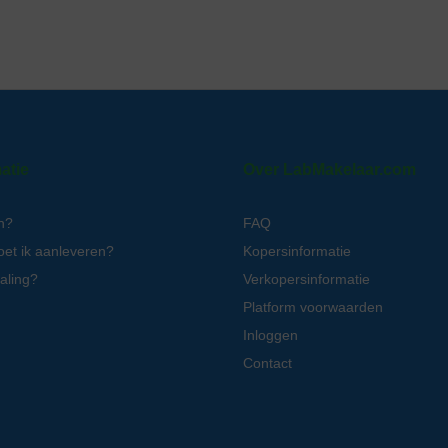
atie
Over LabMakelaar.com
n?
FAQ
oet ik aanleveren?
Kopersinformatie
aling?
Verkopersinformatie
Platform voorwaarden
Inloggen
Contact