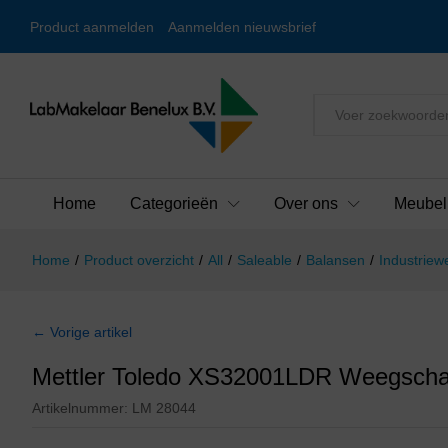
Product aanmelden
Aanmelden nieuwsbrief
Alles
Home
Categorieën
Over ons
Meubel
Home
/
Product overzicht
/
All
/
Saleable
/
Balansen
/
Industriew
← Vorige artikel
Mettler Toledo XS32001LDR Weegscha
Artikelnummer:
LM 28044