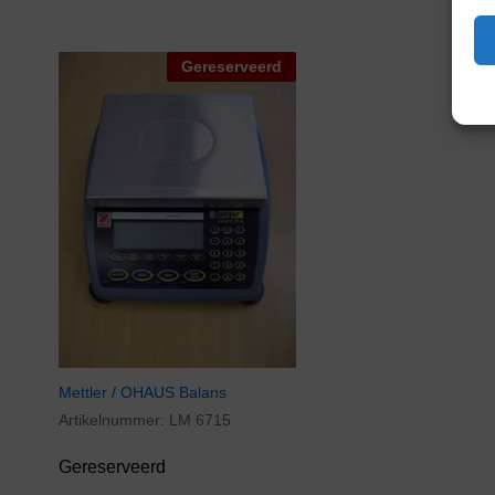
Gereserveerd
Mettler / OHAUS Balans
Artikelnummer:
LM 6715
Gereserveerd