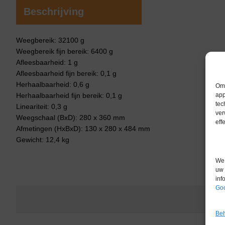
Beschrijving
Weegbereik: 32100 g
Weegbereik fijn bereik: 6400 g
Afleesbaarheid: 1 g
Afleesbaarheid fijn bereik: 0,1 g
Herhaalbaarheid: 0,6 g
Om 
Herhaalbaarheid fijn bereik: 0,1 g
app
tec
Lineariteit: 0,3 g
ver
Weegschaal (BxD): 280 x 360 mm
eff
Afmetingen (HxBxD): 130 x 280 x 484 mm
Gewicht: 12,4 kg
We 
uw 
inf
Goo
Beh