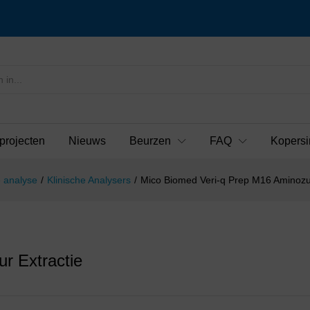
projecten
Nieuws
Beurzen
FAQ
Kopersi
 analyse
/
Klinische Analysers
/
Mico Biomed Veri-q Prep M16 Aminozuu
r Extractie