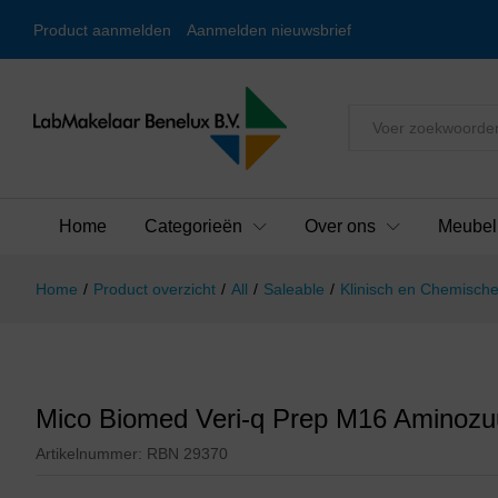
Product aanmelden
Aanmelden nieuwsbrief
Alles
Home
Categorieën
Over ons
Meubel
Home
/
Product overzicht
/
All
/
Saleable
/
Klinisch en Chemische
Mico Biomed Veri-q Prep M16 Aminozuu
Artikelnummer:
RBN 29370