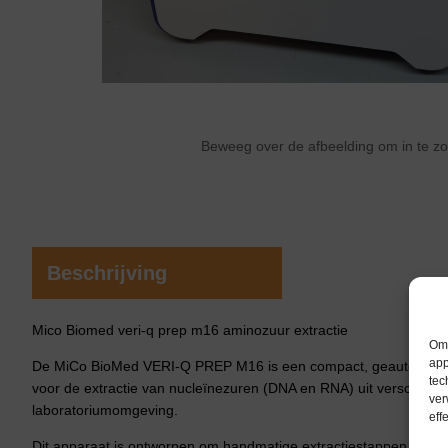
Beweeg over de afbeelding om in te 
Beschrijving
Mico Biomed veri-q prep m16 aminozuur extractie
Om 
app
De MiCo BioMed VERI-Q PREP M16 is een compact, geautomatisee
tec
voor de extractie van nucleïnezuren (DNA en RNA) uit verschille
ver
laboratoriumomgeving.
eff
Dit apparaat is ontworpen om handmatige extractiestappen te elimi