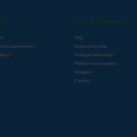
atie
Over LabMakelaar.com
n?
FAQ
oet ik aanleveren?
Kopersinformatie
aling?
Verkopersinformatie
Platform voorwaarden
Inloggen
Contact