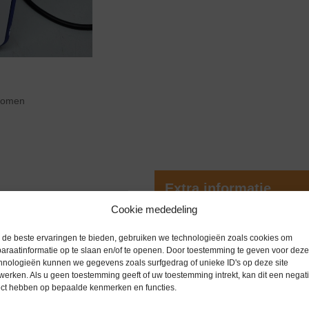
zoomen
Extra informatie
Cookie mededeling
Gewicht
0,0 kg
de beste ervaringen te bieden, gebruiken we technologieën zoals cookies om
araatinformatie op te slaan en/of te openen. Door toestemming te geven voor deze
rd instrument dat wordt gebruikt
Merk
Overige me
hnologieën kunnen we gegevens zoals surfgedrag of unieke ID's op deze site
nde soorten monsters in een
werken. Als u geen toestemming geeft of uw toestemming intrekt, kan dit een negati
Conditie
Zo goed al
ect hebben op bepaalde kenmerken en functies.
neren en snelle, efficiënte