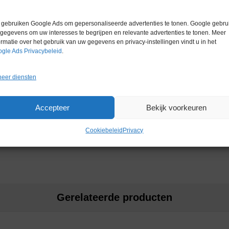
Garantie
1 maand
gebaseerde technologie (met spin
 uitstrijkjes, weefsel en sputum.
gebruiken Google Ads om gepersonaliseerde advertenties te tonen. Google gebrui
gegevens om uw interesses te begrijpen en relevante advertenties te tonen. Meer
ormatie over het gebruik van uw gegevens en privacy-instellingen vindt u in het
gle Ads Privacybeleid
.
eer diensten
Accepteer
Bekijk voorkeuren
, intuïtieve gebruikersinterface.
Cookiebeleid
Privacy
Gerelateerde producten