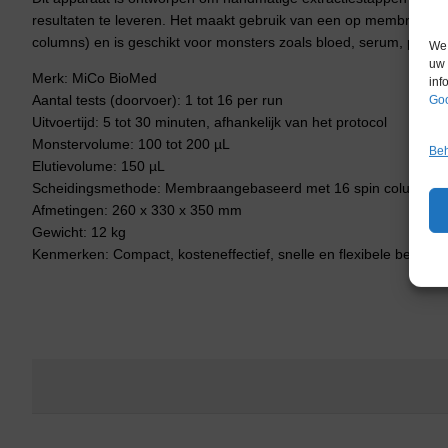
resultaten te leveren. Het maakt gebruik van een op membranen 
columns) en is geschikt voor monsters zoals bloed, serum, plasma,
We 
uw 
Merk: MiCo BioMed
inf
Aantal tests (doorvoer): 1 tot 16 per run
Goo
Uitvoertijd: 5 tot 30 minuten, afhankelijk van het protocol
Monstervolume: 100 tot 200 µL
Beh
Elutievolume: 150 µL
Scheidingsmethode: Membraangebaseerd met 16 spin columns
Afmetingen: 260 x 330 x 350 mm
Gewicht: 12 kg
Kenmerken: Compact, kosteneffectief, snelle en flexibele bediening