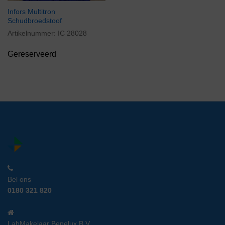
Infors Multitron
Schudbroedstoof
Artikelnummer:
IC 28028
Gereserveerd
Bel ons
0180 321 820
LabMakelaar Benelux B.V.