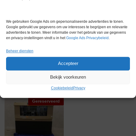
Merk
New Brunswick Scientific
Garantie
6 maanden
We gebruiken Google Ads om gepersonaliseerde advertenties te tonen.
Google gebruikt uw gegevens om uw interesses te begrijpen en relevante
Conditie
Gebruikt
advertenties te tonen. Meer informatie over het gebruik van uw gegevens
en privacy-instellingen vindt u in het
Google Ads Privacybeleid
.
Beheer diensten
Accepteer
Gerelateerde producten
Bekijk voorkeuren
Cookiebeleid
Privacy
Gereserveerd