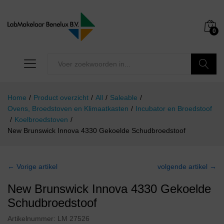
0
Zoeken
Home
/
Product overzicht
/
All
/
Saleable
/
Ovens, Broedstoven en Klimaatkasten
/
Incubator en Broedstoof
/
Koelbroedstoven
/
New Brunswick Innova 4330 Gekoelde Schudbroedstoof
← Vorige artikel
volgende artikel →
New Brunswick Innova 4330 Gekoelde
Schudbroedstoof
Artikelnummer:
LM 27526