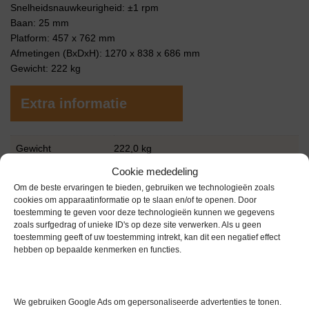
Snelheidsnauwkeurigheid: ±1 rpm
Baan: 25 mm
Platform: 457 x 762 mm
Afmetingen (BxDxH): 1270 x 838 x 686 mm
Gewicht: 222 kg
Extra informatie
Gewicht
222,0 kg
Cookie mededeling
Garantie
6 maanden
Om de beste ervaringen te bieden, gebruiken we technologieën zoals
Conditie
Gebruikt in goede conditie
cookies om apparaatinformatie op te slaan en/of te openen. Door
toestemming te geven voor deze technologieën kunnen we gegevens
Bouwjaar
2002
zoals surfgedrag of unieke ID's op deze site verwerken. Als u geen
toestemming geeft of uw toestemming intrekt, kan dit een negatief effect
hebben op bepaalde kenmerken en functies.
Merk
New Brunswick Scientific
We gebruiken Google Ads om gepersonaliseerde advertenties te tonen.