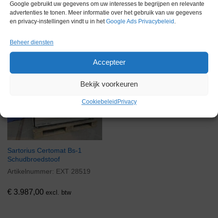
Google gebruikt uw gegevens om uw interesses te begrijpen en relevante
advertenties te tonen. Meer informatie over het gebruik van uw gegevens
en privacy-instellingen vindt u in het
Google Ads Privacybeleid
.
Gerelateerde producten
Beheer diensten
Accepteer
Via bemiddeling
Bekijk voorkeuren
Cookiebeleid
Privacy
Sartorius Certomat Bs-1
Schudbroedstoof
Artikelnummer:
EXT 28519
€
3.987,00
excl. btw