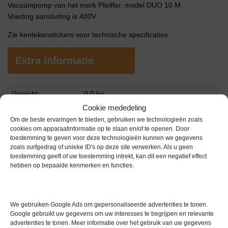
Vacuümpomp van het merk Pfeiffer, model DUO 10 M.
Voeding aansluiting is 400V.
Zie kentekenstickers voor technische specificaties.
Extra informatie
Gewicht
0,0 kg
Cookie mededeling
Garantie
0 maanden
Om de beste ervaringen te bieden, gebruiken we technologieën zoals
cookies om apparaatinformatie op te slaan en/of te openen. Door
Conditie
Gebruikt in goede conditie
toestemming te geven voor deze technologieën kunnen we gegevens
zoals surfgedrag of unieke ID's op deze site verwerken. Als u geen
Bouwjaar
2012
toestemming geeft of uw toestemming intrekt, kan dit een negatief effect
hebben op bepaalde kenmerken en functies.
Merk
Pfeiffer
We gebruiken Google Ads om gepersonaliseerde advertenties te tonen.
Google gebruikt uw gegevens om uw interesses te begrijpen en relevante
advertenties te tonen. Meer informatie over het gebruik van uw gegevens