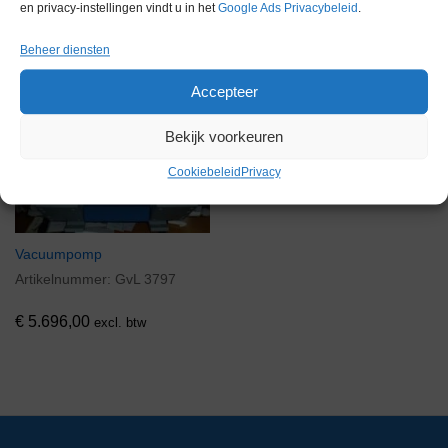
en privacy-instellingen vindt u in het
Google Ads Privacybeleid
.
Gerelateerde producten
Beheer diensten
Accepteer
Via bemiddeling
Bekijk voorkeuren
Cookiebeleid
Privacy
Vacuumpomp
Artikelnummer:
GvL 3797
€
5.696,00
excl. btw