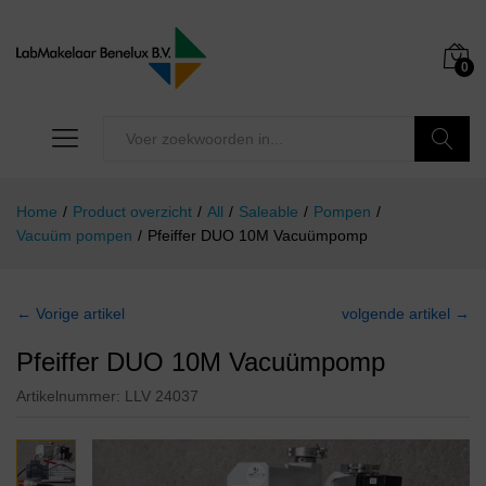
0
Zoeken
Home
/
Product overzicht
/
All
/
Saleable
/
Pompen
/
Vacuüm pompen
/
Pfeiffer DUO 10M Vacuümpomp
← Vorige artikel
volgende artikel →
Pfeiffer DUO 10M Vacuümpomp
Artikelnummer:
LLV 24037