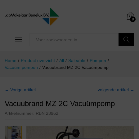
0
Zoeken
Home
/
Product overzicht
/
All
/
Saleable
/
Pompen
/
Vacuüm pompen
/
Vacuubrand MZ 2C Vacuümpomp
← Vorige artikel
volgende artikel →
Vacuubrand MZ 2C Vacuümpomp
Artikelnummer:
RBN 23962