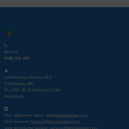
Bel ons
0180 321 820
LabMakelaar Benelux B.V.
Knibbelweg 18C
NL-2761 JE Zevenhuizen (ZH)
Nederland
Voor algemene zaken:
info@labmakelaar.com
Voor facturen:
finance@labmakelaar.com
Voor technische service:
service@labmakelaar.com