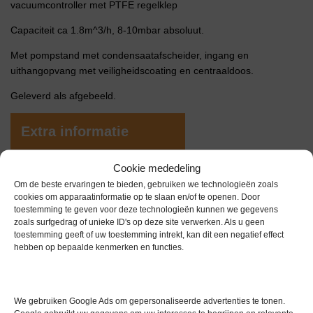
vacuumcontroller met PTFE regelklep
Capaciteit ca 1.8m^3/h, 8-10mbar absoluut.
Met pompstand met condensaatafscheider, ingang en
uithangopvang met veiligheidscoating en centraaldoos.
Geleverd als afgebeeld.
Extra informatie
Cookie mededeling
Gewicht
0,0 kg
Om de beste ervaringen te bieden, gebruiken we technologieën zoals
cookies om apparaatinformatie op te slaan en/of te openen. Door
Garantie
0 maanden
toestemming te geven voor deze technologieën kunnen we gegevens
zoals surfgedrag of unieke ID's op deze site verwerken. Als u geen
Conditie
Gebruikt in goede conditie
toestemming geeft of uw toestemming intrekt, kan dit een negatief effect
hebben op bepaalde kenmerken en functies.
Merk
Vacuubrand
We gebruiken Google Ads om gepersonaliseerde advertenties te tonen.