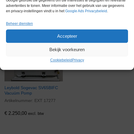
Google gebruikt uw gegevens om uw interesses te begrijpen en relevante
advertenties te tonen. Meer informatie over het gebruik van uw gegevens
en privacy-instellingen vindt u in het
Google Ads Privacybeleid
.
Gerelateerde producten
Beheer diensten
Accepteer
Via bemiddeling
Bekijk voorkeuren
Cookiebeleid
Privacy
Leybold Sogevac SV65BIFC
Vacuüm Pomp
Artikelnummer:
EXT 17277
€
2.250,00
excl. btw