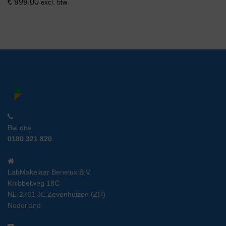
€
999,00
excl. btw
Bel ons
0180 321 820
LabMakelaar Benelux B.V.
Knibbelweg 18C
NL-2761 JE Zevenhuizen (ZH)
Nederland