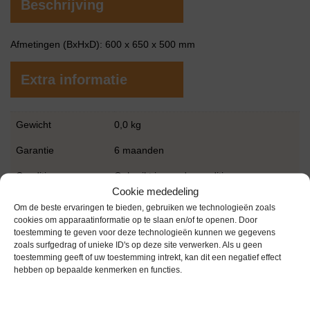
Beschrijving
Afmetingen (BxHxD): 600 x 650 x 500 mm
Extra informatie
Gewicht
0,0 kg
Garantie
6 maanden
Conditie
Gebruikt in goede conditie
Cookie mededeling
Merk
Potteau
Om de beste ervaringen te bieden, gebruiken we technologieën zoals
cookies om apparaatinformatie op te slaan en/of te openen. Door
toestemming te geven voor deze technologieën kunnen we gegevens
zoals surfgedrag of unieke ID's op deze site verwerken. Als u geen
toestemming geeft of uw toestemming intrekt, kan dit een negatief effect
hebben op bepaalde kenmerken en functies.
Gerelateerde producten