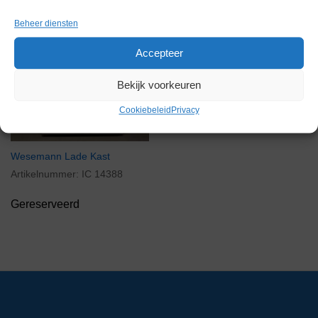
Beheer diensten
Accepteer
Gereserveerd
Bekijk voorkeuren
Cookiebeleid
Privacy
Wesemann Lade Kast
Artikelnummer:
IC 14388
Gereserveerd