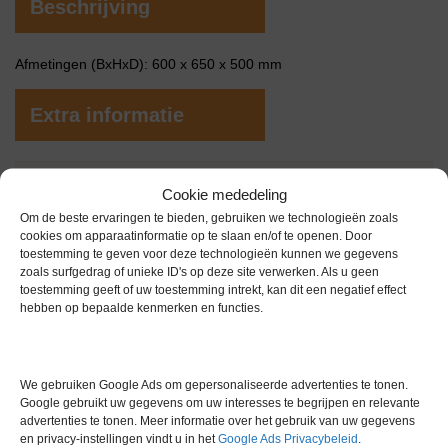
Beschrijving
Afmetingen (BxHxD): 600 x 650 x 500 mm
Extra informatie
Gewicht
0,0 kg
Cookie mededeling
Garantie
6 maanden
Om de beste ervaringen te bieden, gebruiken we technologieën zoals
cookies om apparaatinformatie op te slaan en/of te openen. Door
Conditie
Gebruikt in goede conditie
toestemming te geven voor deze technologieën kunnen we gegevens
zoals surfgedrag of unieke ID's op deze site verwerken. Als u geen
Merk
Potteau
toestemming geeft of uw toestemming intrekt, kan dit een negatief effect
hebben op bepaalde kenmerken en functies.
We gebruiken Google Ads om gepersonaliseerde advertenties te tonen.
Google gebruikt uw gegevens om uw interesses te begrijpen en relevante
advertenties te tonen. Meer informatie over het gebruik van uw gegevens
Gerelateerde producten
en privacy-instellingen vindt u in het
Google Ads Privacybeleid
.