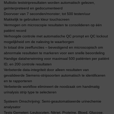
Multistix teststripresultaten worden automatisch gelezen,
geïnterpreteerd en gedocumenteerd
Doorvoer van 7 seconden/monster; tot 500 testen/uur
Makkelijk te gebruiken kleur touchscreen
Vermogen om microscopie resultaten te consolideren op één
patiënt record
Verhoogde controle met automatische QC prompt en QC lockout
mogelijkheid om de naleving te waarborgen
In totaal drie zeeffuncties – bevestigend en microscopisch om
abnormale resultaten te markeren voor een snelle beoordeling
Handige dataherwinning voor maximaal 500 patiënten per patiënt
ID, en 200 controle resultaten
Verbeterde data-integriteit door alleen resultaten van
gevalideerde Siemens-stripsoorten automatisch te identificeren
en te rapporteren
Verbeterde workflow elimineert de noodzaak om handmatig
urinalysis strip type te selecteren
Systeem Omschrijving: Semi-geautomatiseerde urinechemie
analysator
Tests Gemeten: Leukocyten, Nitriet, Proteïne, Bloed, Glucose,