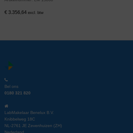
€
3.356,64
excl. btw
Bel ons
0180 321 820
LabMakelaar Benelux B.V.
Knibbelweg 18C
NL-2761 JE Zevenhuizen (ZH)
Nederland