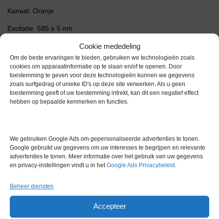
Kanaal: Oranje
Excitatie: 585 ± 5 nm
Cookie mededeling
Detectie: 610 ± 5 nm
Om de beste ervaringen te bieden, gebruiken we technologieën zoals
Voorbeelden van gedetecteerde fluoroforen: ROX, CAL Fluor Red
cookies om apparaatinformatie op te slaan en/of te openen. Door
610, Cy 3.5, Texas Red, Alexa Fluor 568
toestemming te geven voor deze technologieën kunnen we gegevens
zoals surfgedrag of unieke ID's op deze site verwerken. Als u geen
Kanaal: Rood
toestemming geeft of uw toestemming intrekt, kan dit een negatief effect
hebben op bepaalde kenmerken en functies.
Excitatie: 625 ± 5 nm
Detectie: 660 ± 10 nm
We gebruiken Google Ads om gepersonaliseerde advertenties te tonen.
Voorbeelden van gedetecteerde fluoroforen: Cy5, Quasar 670,
Google gebruikt uw gegevens om uw interesses te begrijpen en relevante
LightCycler Red640, Alexa Fluor 633
advertenties te tonen. Meer informatie over het gebruik van uw gegevens
en privacy-instellingen vindt u in het
Google Ads Privacybeleid
.
Kanaal: Crimson
Beheer diensten
Excitatie: 680 ± 5 nm
Accepteer
Detectie: 712 high-pass nm