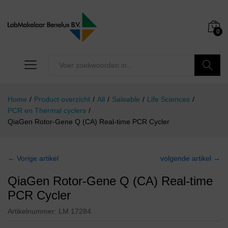
0
Zoeken
Home
/
Product overzicht
/
All
/
Saleable
/
Life Sciences
/
PCR en Thermal cyclers
/
QiaGen Rotor-Gene Q (CA) Real-time PCR Cycler
← Vorige artikel
volgende artikel →
QiaGen Rotor-Gene Q (CA) Real-time
PCR Cycler
Artikelnummer:
LM 17284