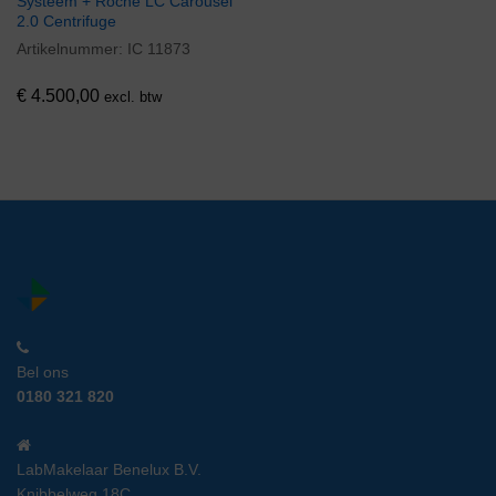
Systeem + Roche LC Carousel
2.0 Centrifuge
Artikelnummer:
IC 11873
€
4.500,00
excl. btw
Bel ons
0180 321 820
LabMakelaar Benelux B.V.
Knibbelweg 18C