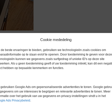
Cookie mededeling
de beste ervaringen te bieden, gebruiken we technologieën zoals cookies om
araatinformatie op te slaan en/of te openen. Door toestemming te geven voor deze
hnologieën kunnen we gegevens zoals surfgedrag of unieke ID's op deze site
werken. Als u geen toestemming geeft of uw toestemming intrekt, kan dit een negati
Extra informatie
ect hebben op bepaalde kenmerken en functies.
r.
Gewicht
0,0 kg
gebruiken Google Ads om gepersonaliseerde advertenties te tonen. Google gebrui
gegevens om uw interesses te begrijpen en relevante advertenties te tonen. Meer
Garantie
0 maanden
ormatie over het gebruik van uw gegevens en privacy-instellingen vindt u in het
gle Ads Privacybeleid
.
Conditie
Gebruikt