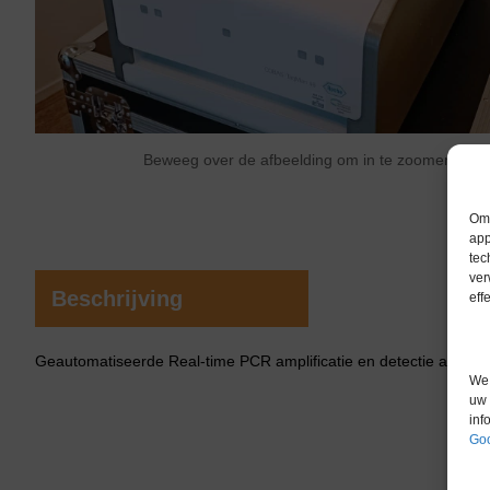
Beweeg over de afbeelding om in te zoomen
Om 
app
tec
ver
Beschrijving
eff
Geautomatiseerde Real-time PCR amplificatie en detectie analyse
We 
uw 
inf
Goo