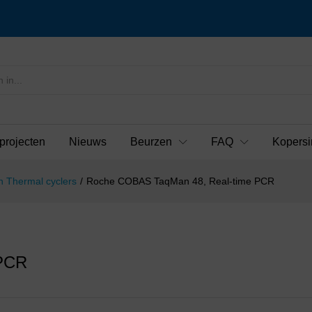
projecten
Nieuws
Beurzen
FAQ
Kopersi
 Thermal cyclers
/
Roche COBAS TaqMan 48, Real-time PCR
 PCR