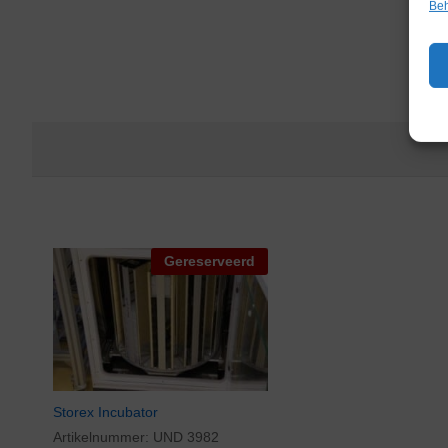
Beh
Gereserveerd
Storex Incubator
Artikelnummer:
UND 3982