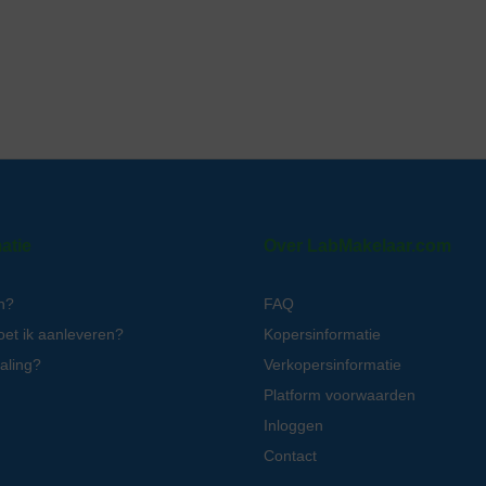
atie
Over LabMakelaar.com
n?
FAQ
oet ik aanleveren?
Kopersinformatie
aling?
Verkopersinformatie
Platform voorwaarden
Inloggen
Contact