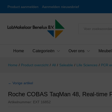
Product aanmelden
Aanmelden nieuwsbrief
Alles
Home
Categorieën
Over ons
Meubel
Home
/
Product overzicht
/
All
/
Saleable
/
Life Sciences
/
PCR en
← Vorige artikel
Roche COBAS TaqMan 48, Real-time
Artikelnummer:
EXT 16852