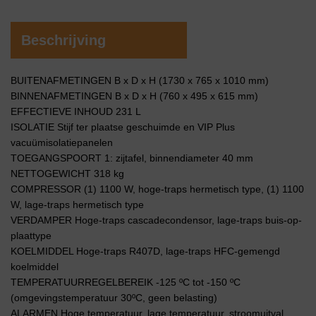
Beschrijving
BUITENAFMETINGEN B x D x H (1730 x 765 x 1010 mm)
BINNENAFMETINGEN B x D x H (760 x 495 x 615 mm)
EFFECTIEVE INHOUD 231 L
ISOLATIE Stijf ter plaatse geschuimde en VIP Plus
vacuümisolatiepanelen
TOEGANGSPOORT 1: zijtafel, binnendiameter 40 mm
NETTOGEWICHT 318 kg
COMPRESSOR (1) 1100 W, hoge-traps hermetisch type, (1) 1100
W, lage-traps hermetisch type
VERDAMPER Hoge-traps cascadecondensor, lage-traps buis-op-
plaattype
KOELMIDDEL Hoge-traps R407D, lage-traps HFC-gemengd
koelmiddel
TEMPERATUURREGELBEREIK -125 ºC tot -150 ºC
(omgevingstemperatuur 30ºC, geen belasting)
ALARMEN Hoge temperatuur, lage temperatuur, stroomuitval,