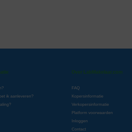
atie
Over LabMakelaar.com
n?
FAQ
oet ik aanleveren?
Kopersinformatie
aling?
Verkopersinformatie
Platform voorwaarden
Inloggen
Contact