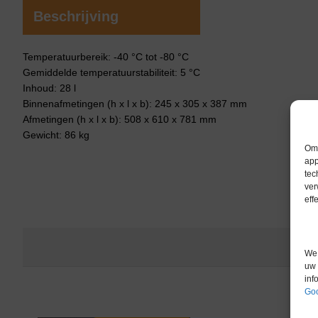
Beschrijving
Temperatuurbereik: -40 °C tot -80 °C
Gemiddelde temperatuurstabiliteit: 5 °C
Inhoud: 28 l
Binnenafmetingen (h x l x b): 245 x 305 x 387 mm
Afmetingen (h x l x b): 508 x 610 x 781 mm
Gewicht: 86 kg
Om 
app
tec
ver
eff
We 
uw 
inf
Goo