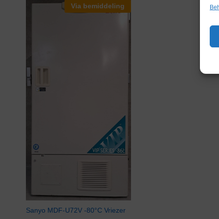
Via bemiddeling
Beh
Sanyo MDF-U72V -80°C Vriezer