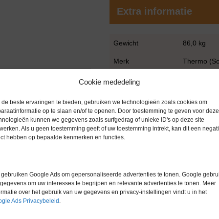
Extra informatie
Gewicht
86,0 kg
Merk
Thermo (Sci
Garantie
6 maanden
Cookie mededeling
Conditie
Gebruikt in
de beste ervaringen te bieden, gebruiken we technologieën zoals cookies om
araatinformatie op te slaan en/of te openen. Door toestemming te geven voor deze
hnologieën kunnen we gegevens zoals surfgedrag of unieke ID's op deze site
werken. Als u geen toestemming geeft of uw toestemming intrekt, kan dit een negati
ect hebben op bepaalde kenmerken en functies.
Gerelateerde producten
gebruiken Google Ads om gepersonaliseerde advertenties te tonen. Google gebrui
gegevens om uw interesses te begrijpen en relevante advertenties te tonen. Meer
ormatie over het gebruik van uw gegevens en privacy-instellingen vindt u in het
gle Ads Privacybeleid
.