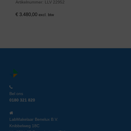
Artikelnummer:
LLV 22952
€
3.480,00
excl. btw
Bel ons
0180 321 820
LabMakelaar Benelux B.V.
Knibbelweg 18C