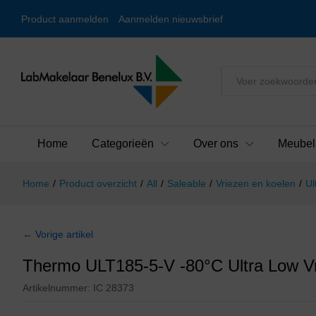
Product aanmelden
Aanmelden nieuwsbrief
Alles
Home
Categorieën
Over ons
Meubel
Home
/
Product overzicht
/
All
/
Saleable
/
Vriezen en koelen
/
Ul
← Vorige artikel
Thermo ULT185-5-V -80°C Ultra Low Vr
Artikelnummer:
IC 28373