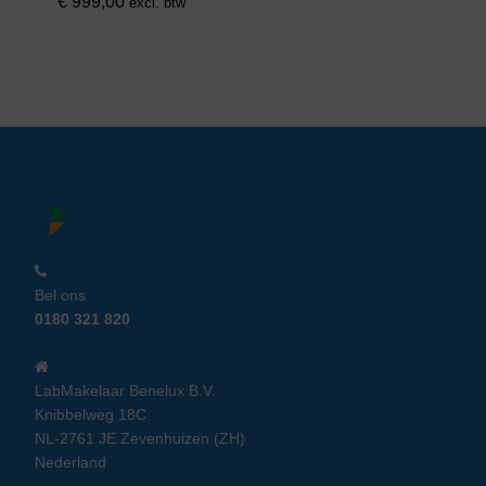
€
999,00
excl. btw
Bel ons
0180 321 820
LabMakelaar Benelux B.V.
Knibbelweg 18C
NL-2761 JE Zevenhuizen (ZH)
Nederland