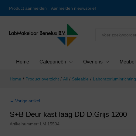
Product aanmelden
Aanmelden nieuwsbrief
Alles
Home
Categorieën
Over ons
Meubel
Home
/
Product overzicht
/
All
/
Saleable
/
Laboratoriuminrichting
← Vorige artikel
S+B Deur kast laag DD D.Grijs 1200
Artikelnummer:
LM 15504