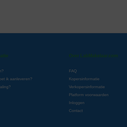
atie
Over LabMakelaar.com
n?
FAQ
oet ik aanleveren?
Kopersinformatie
aling?
Verkopersinformatie
Platform voorwaarden
Inloggen
Contact