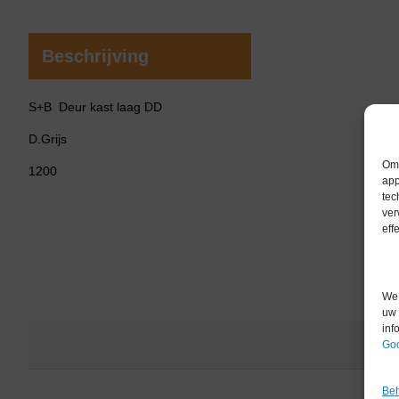
Beschrijving
S+B Deur kast laag DD
D.Grijs
Om 
1200
app
tec
ver
eff
We 
uw 
inf
Goo
Beh