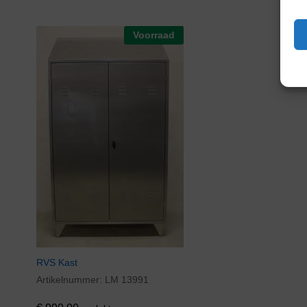
Voorraad
RVS Kast
Artikelnummer:
LM 13991