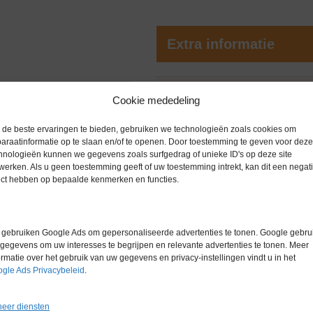
Extra informatie
Gewicht
0,0 kg
Cookie mededeling
Garantie
3 maanden
de beste ervaringen te bieden, gebruiken we technologieën zoals cookies om
Conditie
Gebruikt in
araatinformatie op te slaan en/of te openen. Door toestemming te geven voor deze
hnologieën kunnen we gegevens zoals surfgedrag of unieke ID's op deze site
Merk
S+B
werken. Als u geen toestemming geeft of uw toestemming intrekt, kan dit een negati
ect hebben op bepaalde kenmerken en functies.
gebruiken Google Ads om gepersonaliseerde advertenties te tonen. Google gebrui
gegevens om uw interesses te begrijpen en relevante advertenties te tonen. Meer
ormatie over het gebruik van uw gegevens en privacy-instellingen vindt u in het
Gerelateerde producten
gle Ads Privacybeleid
.
eer diensten