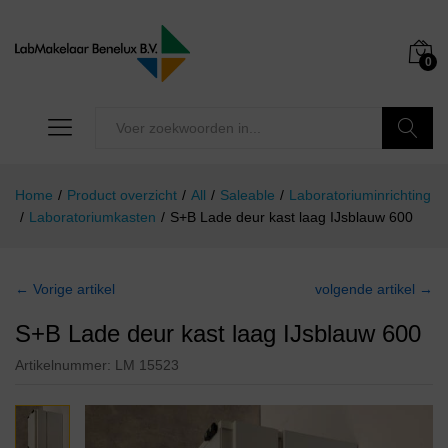
0
Zoeken
Home
/
Product overzicht
/
All
/
Saleable
/
Laboratoriuminrichting
/
Laboratoriumkasten
/
S+B Lade deur kast laag IJsblauw 600
← Vorige artikel
volgende artikel →
S+B Lade deur kast laag IJsblauw 600
Artikelnummer:
LM 15523