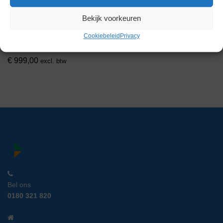
Bekijk voorkeuren
RVS Kast
Cookiebeleid
Privacy
Artikelnummer:
LM 13992
€
999,00
excl. btw
Bel ons
0180 321 820