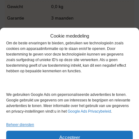
Gewicht
0,0 kg
Garantie
3 maanden
Conditie
Gebruikt in goede conditie
Cookie mededeling
Merk
S+B
Om de beste ervaringen te bieden, gebruiken we technologieën zoals
cookies om apparaatinformatie op te slaan en/of te openen. Door
toestemming te geven voor deze technologieën kunnen we gegevens
zoals surfgedrag of unieke ID's op deze site verwerken. Als u geen
toestemming geeft of uw toestemming intrekt, kan dit een negatief effect
hebben op bepaalde kenmerken en functies.
Gerelateerde producten
We gebruiken Google Ads om gepersonaliseerde advertenties te tonen.
Google gebruikt uw gegevens om uw interesses te begrijpen en relevante
advertenties te tonen. Meer informatie over het gebruik van uw gegevens
en privacy-instellingen vindt u in het
Google Ads Privacybeleid
.
Gereserveerd
Beheer diensten
Accepteer