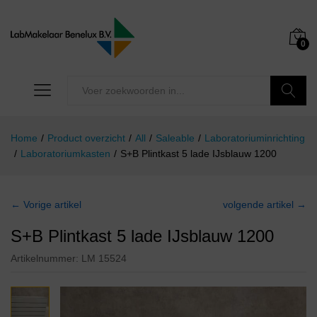
0
Zoeken
Home
/
Product overzicht
/
All
/
Saleable
/
Laboratoriuminrichting
/
Laboratoriumkasten
/
S+B Plintkast 5 lade IJsblauw 1200
← Vorige artikel
volgende artikel →
S+B Plintkast 5 lade IJsblauw 1200
Artikelnummer:
LM 15524