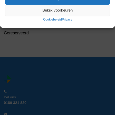
Bekijk voorkeuren
Wesemann Lade Kast
Cookiebeleid
Privacy
Artikelnummer:
IC 14388
Gereserveerd
Bel ons
0180 321 820