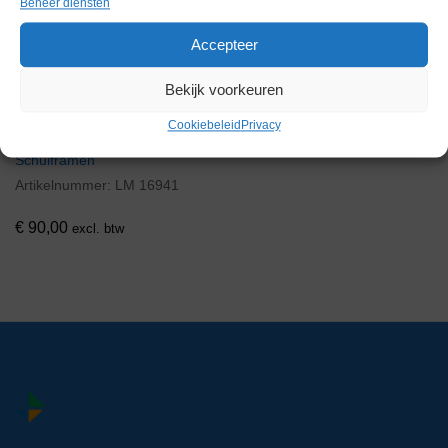
Voorraad
Beheer diensten
Accepteer
Bekijk voorkeuren
Cookiebeleid
Privacy
S+B Bovenkast met
Schuiframen
Artikelnummer:
LM 16941
€
90,00
excl. btw