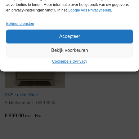
Voorraad
advertenties te tonen. Meer informatie over het gebruik van uw gegevens
en privacy-instellingen vindt u in het
Google Ads Privacybeleid
.
Beheer diensten
Accepteer
Bekijk voorkeuren
Cookiebeleid
Privacy
RVS Locker Kast
Artikelnummer:
LM 14043
€
999,00
excl. btw