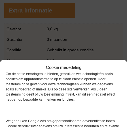
Extra informatie
Gewicht
0,0 kg
Garantie
3 maanden
Conditie
Gebruikt in goede conditie
Merk
S+B
Cookie mededeling
Om de beste ervaringen te bieden, gebruiken we technologieën zoals
cookies om apparaatinformatie op te slaan en/of te openen. Door
toestemming te geven voor deze technologieën kunnen we gegevens
zoals surfgedrag of unieke ID's op deze site verwerken. Als u geen
toestemming geeft of uw toestemming intrekt, kan dit een negatief effect
hebben op bepaalde kenmerken en functies.
Gerelateerde producten
We gebruiken Google Ads om gepersonaliseerde advertenties te tonen.
Google gebruikt uw gegevens om uw interesses te begrijpen en relevante