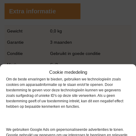
Extra informatie
Gewicht
0,0 kg
Garantie
3 maanden
Conditie
Gebruikt in goede conditie
Merk
S+B
Cookie mededeling
Om de beste ervaringen te bieden, gebruiken we technologieën zoals
cookies om apparaatinformatie op te slaan en/of te openen. Door
toestemming te geven voor deze technologieën kunnen we gegevens
zoals surfgedrag of unieke ID's op deze site verwerken. Als u geen
toestemming geeft of uw toestemming intrekt, kan dit een negatief effect
hebben op bepaalde kenmerken en functies.
Gerelateerde producten
We gebruiken Google Ads om gepersonaliseerde advertenties te tonen.
Google gebruikt uw gegevens om uw interesses te begrijpen en relevante