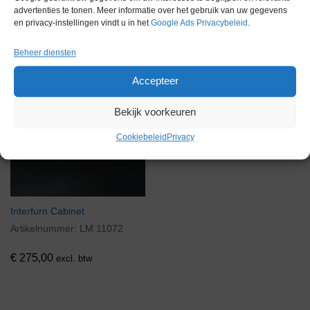
Voorraad
advertenties te tonen. Meer informatie over het gebruik van uw gegevens
en privacy-instellingen vindt u in het
Google Ads Privacybeleid
.
Beheer diensten
Accepteer
Bekijk voorkeuren
Cookiebeleid
Privacy
Interfurn Cabinet
Artikelnummer:
LM 11072
€
275,00
excl. btw