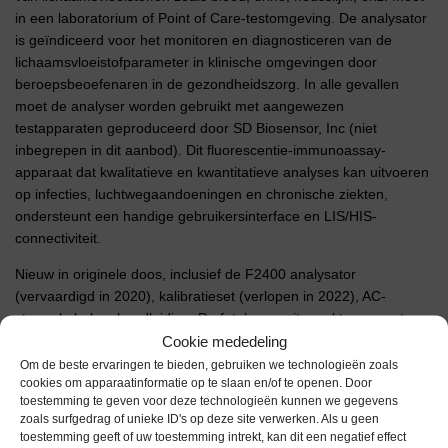
in een laboratorium of Point of Care-testomgeving. De analysator
is geïndiceerd voor het monitoren en diagnosticeren van de
lichaamsvloeistofparameter in klinische omgevingen door
beroepsbeoefenaren in de gezondheidszorg. In alle gevallen
moet de analyser worden gebruikt met aangewezen
testapparaten geproduceerd door SD Biosensor, Inc (niet
inbegrepen in dit aanbod). Dit fluorescentie-immunoassay-
apparaat dat kwalitatieve en kwantitatieve analyses kan uitvoeren
op infecties, luchtwegaandoeningen en chronische ziekten,
ondersteunt een handige gebruikersinterface en LIS/HIS-
connectiviteit.
Nieuw in originele doos, inclusief de F2400 analysator
(vervaardigd in 2020), kalibratieset (verlopen in 2022), AC-
stroomkabel en handleiding. De foto’s van uitgepakte apparatuur
zijn van een andere analysator uit dezelfde productieserie.
Cookie mededeling
Om de beste ervaringen te bieden, gebruiken we technologieën zoals
cookies om apparaatinformatie op te slaan en/of te openen. Door
Extra informatie
toestemming te geven voor deze technologieën kunnen we gegevens
zoals surfgedrag of unieke ID's op deze site verwerken. Als u geen
toestemming geeft of uw toestemming intrekt, kan dit een negatief effect