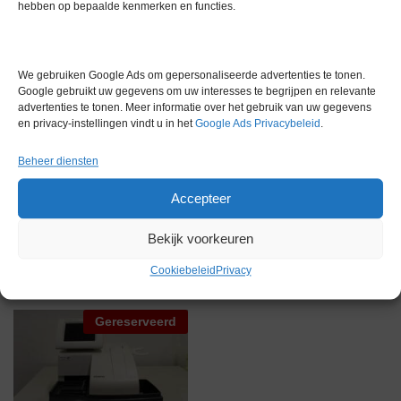
Gewicht
0,0 kg
hebben op bepaalde kenmerken en functies.
Garantie
1 maand
Conditie
Nieuw in doos
We gebruiken Google Ads om gepersonaliseerde advertenties te tonen.
Google gebruikt uw gegevens om uw interesses te begrijpen en relevante
Merk
Overige merken
advertenties te tonen. Meer informatie over het gebruik van uw gegevens
en privacy-instellingen vindt u in het
Google Ads Privacybeleid
.
Beheer diensten
Accepteer
Gerelateerde producten
Bekijk voorkeuren
Cookiebeleid
Privacy
Gereserveerd