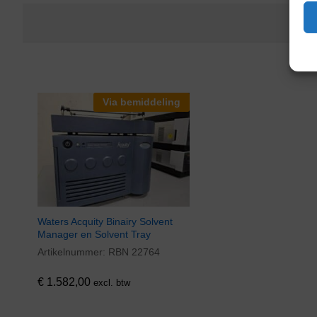
Via bemiddeling
Waters Acquity Binairy Solvent
Manager en Solvent Tray
Artikelnummer:
RBN 22764
€
1.582,00
excl. btw