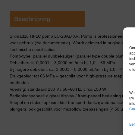
Beschrijving
Shimadzu HPLC pomp LC-20AD XR. Pomp is professioneel geservic
voor gebruik (zie documentatie). Wordt geleverd in originele verp
Om 
Technische specificaties:
app
Pomp-type: parallel dubbel-zuiger (parallel type double plunger)
tec
Debietbereik: 0,0001 – 3,0000 mL/min bij 1,0 – 66 MPa
ver
Bij hogere debieten: ca. 3,0001 – 5,0000 mL/min bij 1,0 – 44 MPa
eff
Drukgebied: tot 66 MPa – geschikt voor high-pressure toepassing
methodes.
Voeding: standaard 230 V / 50–60 Hz, circa 150 W
We 
Bedieningspaneel: digitaal display / front-paneel bediening mogeli
uw 
Soepel en stabiel oplosmiddel-transport dankzij automatische pul
inf
plungers, ook geschikt voor microflow toepassingen (< 50 µL/min)
Goo
Beh