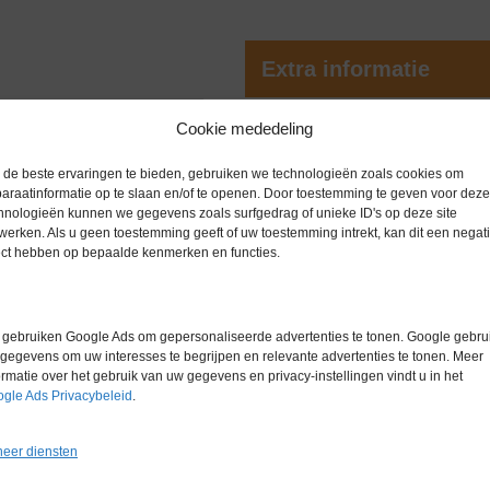
Extra informatie
Cookie mededeling
et, gereviseerd, getest en klaar
Gewicht
0,0 kg
akking met additionele onderdelen.
de beste ervaringen te bieden, gebruiken we technologieën zoals cookies om
araatinformatie op te slaan en/of te openen. Door toestemming te geven voor deze
hnologieën kunnen we gegevens zoals surfgedrag of unieke ID's op deze site
werken. Als u geen toestemming geeft of uw toestemming intrekt, kan dit een negati
ect hebben op bepaalde kenmerken en functies.
en, zoals UHPLC of extra resolutie
gebruiken Google Ads om gepersonaliseerde advertenties te tonen. Google gebrui
jk
gegevens om uw interesses te begrijpen en relevante advertenties te tonen. Meer
satie-compensatie en micro-
ormatie over het gebruik van uw gegevens en privacy-instellingen vindt u in het
.
gle Ads Privacybeleid
.
eer diensten