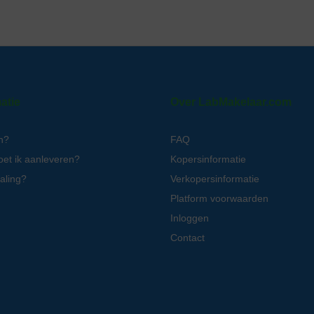
atie
Over LabMakelaar.com
n?
FAQ
oet ik aanleveren?
Kopersinformatie
aling?
Verkopersinformatie
Platform voorwaarden
Inloggen
Contact