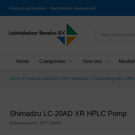
Product aanmelden
Aanmelden nieuwsbrief
Alles
Home
Categorieën
Over ons
Meubel
Home
/
Product overzicht
/
All
/
Saleable
/
Chromatografie
/
HPL
Shimadzu LC-20AD XR HPLC Pomp
Artikelnummer:
EXT 29659