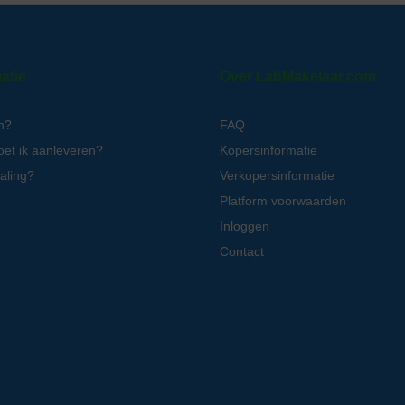
atie
Over LabMakelaar.com
n?
FAQ
oet ik aanleveren?
Kopersinformatie
aling?
Verkopersinformatie
Platform voorwaarden
Inloggen
Contact