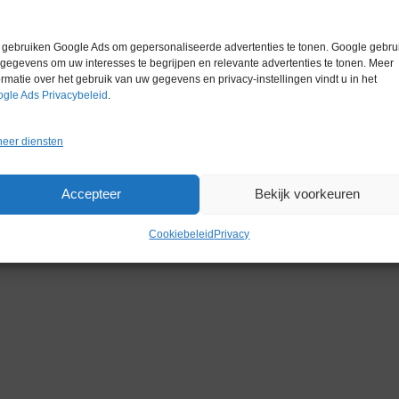
Garantie
1 maand
gebruiken Google Ads om gepersonaliseerde advertenties te tonen. Google gebrui
gegevens om uw interesses te begrijpen en relevante advertenties te tonen. Meer
ormatie over het gebruik van uw gegevens en privacy-instellingen vindt u in het
gle Ads Privacybeleid
.
eer diensten
Gerelateerde producten
Accepteer
Bekijk voorkeuren
Cookiebeleid
Privacy