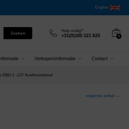
English
Hulp nodig?
Zoeken
+31(0)180 321 820
0
nformatie
Verkopersinformatie
Contact
rs EBD-1 -137 Koelbroedstoof
volgende artikel →