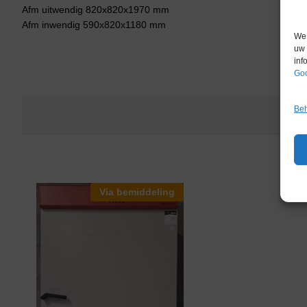
Afm uitwendig 820x820x1970 mm
Afm inwendig 590x820x1180 mm
We 
uw 
inf
Goo
Beh
Via bemiddeling