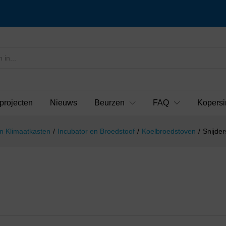
projecten
Nieuws
Beurzen
FAQ
Kopersi
n Klimaatkasten
/
Incubator en Broedstoof
/
Koelbroedstoven
/
Snijde