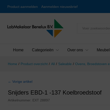
Product aanmelden
Aanmelden nieuwsbrief
Alles
Home
Categorieën
Over ons
Meubel
Home
/
Product overzicht
/
All
/
Saleable
/
Ovens, Broedstoven e
← Vorige artikel
Snijders EBD-1 -137 Koelbroedstoof
Artikelnummer:
EXT 28897