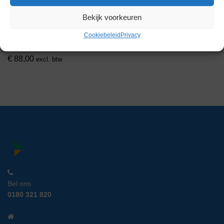
Thermo Scientific Nalgene 500
Bekijk voorkeuren
mL centrifuge bottles
Cookiebeleid
Privacy
Artikelnummer:
EXT 24134
€
88,00
excl. btw
Bel ons
0180 321 820