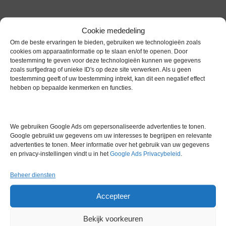
Cookie mededeling
Om de beste ervaringen te bieden, gebruiken we technologieën zoals
cookies om apparaatinformatie op te slaan en/of te openen. Door
Gerelateerde producten
toestemming te geven voor deze technologieën kunnen we gegevens
zoals surfgedrag of unieke ID's op deze site verwerken. Als u geen
toestemming geeft of uw toestemming intrekt, kan dit een negatief effect
hebben op bepaalde kenmerken en functies.
Gereserveerd
We gebruiken Google Ads om gepersonaliseerde advertenties te tonen.
Google gebruikt uw gegevens om uw interesses te begrijpen en relevante
advertenties te tonen. Meer informatie over het gebruik van uw gegevens
en privacy-instellingen vindt u in het
Google Ads Privacybeleid
.
Beheer diensten
Steriele weefselkweekflesjes /
cultuurflessen van Thermo
Accepteer
Scientific per stuk verpakt
Artikelnummer:
MD 9043
Bekijk voorkeuren