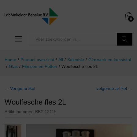
0
Zoeken
Home
/
Product overzicht
/
All
/
Saleable
/
Glaswerk en kunststof
/
Glas
/
Flessen en Potten
/
Woulfesche fles 2L
← Vorige artikel
volgende artikel →
Woulfesche fles 2L
Artikelnummer:
BBP 12119