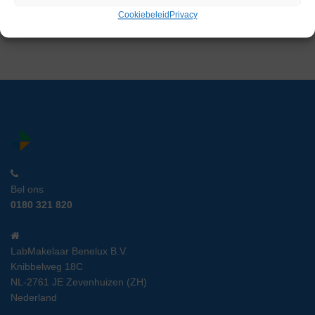
Gereserveerd
Cookiebeleid
Privacy
Bel ons
0180 321 820
LabMakelaar Benelux B.V.
Knibbelweg 18C
NL-2761 JE Zevenhuizen (ZH)
Nederland