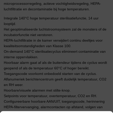
microprocessorregeling, actieve vochtigheidsregeling, HEPA-
luchtfiltratie en decontaminatie bij hoge temperaturen.
Integrale 140°C hoge temperatuur sterilisatiefunctie, 14 uur
looptijd.
Het geoptimaliseerde luchtstroomsysteem zal de monsters of de
incubatorfunctie niet verstoren.
HEPA-luchtfiltratie in de kamer verwijdert continu deeltjes voor
kwaliteitsomstandigheden van Klasse 100.
On-demand 140°C sterilisatiecyclus elimineert contaminatie van
interne oppervlakken.
Hoorbaar alarm gaat af als de buitendeur tijdens de cyclus wordt
geopend of als de temperatuur 60°C of hoger bereikt.
Toegangscode voorkomt onbedoeld starten van de cyclus.
Alfanumeriek berichtencentrum geeft duidelijk temperatuur, CO2
en RH weer.
Hoorbare/visuele alarmen met stilte-knop.
Setpoints voor temperatuur, overtemperatuur, CO2 en RH.
Configureerbare hoorbare AAN/UIT, toegangscode, herinnering
HEPA-filtervervanging, alarmcontacten op afstand, volgen van
alarmen voor lage temperatuur en hoge en lage CO2 en RH.