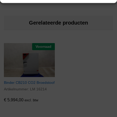
Gerelateerde producten
Voorraad
Binder CB210 CO2 Broedstoof
Artikelnummer:
LM 16214
€
5.994,00
excl. btw