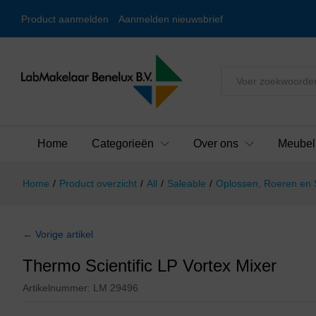
Product aanmelden
Aanmelden nieuwsbrief
Alles
Home
Categorieën
Over ons
Meubel
Home
/
Product overzicht
/
All
/
Saleable
/
Oplossen, Roeren en
← Vorige artikel
Thermo Scientific LP Vortex Mixer
Artikelnummer:
LM 29496