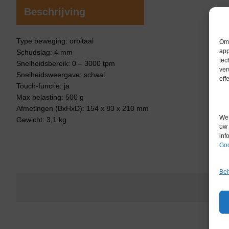
Beschrijving
Type beweging: orbitaal
Om 
app
Schudslag: 4 mm
tec
Snelheidsbereik: 0 – 3000 tpm
ver
Snelheidsweergave: schaal
eff
Touch-functie: ja
Max belasting: 500 g
Afmetingen (BxHxD): 154 x 83 x 210 mm
We 
Gewicht: 3,1 kg
uw 
inf
Goo
Beh