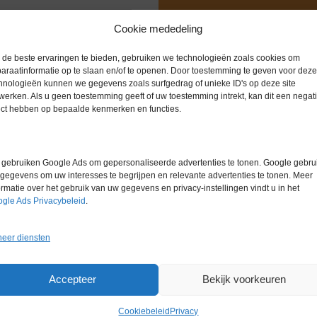
Extra informatie
Cookie mededeling
de beste ervaringen te bieden, gebruiken we technologieën zoals cookies om
Gewicht
0,0 kg
araatinformatie op te slaan en/of te openen. Door toestemming te geven voor deze
hnologieën kunnen we gegevens zoals surfgedrag of unieke ID's op deze site
werken. Als u geen toestemming geeft of uw toestemming intrekt, kan dit een negati
ect hebben op bepaalde kenmerken en functies.
gebruiken Google Ads om gepersonaliseerde advertenties te tonen. Google gebrui
gegevens om uw interesses te begrijpen en relevante advertenties te tonen. Meer
ormatie over het gebruik van uw gegevens en privacy-instellingen vindt u in het
gle Ads Privacybeleid
.
eer diensten
Gerelateerde producten
Accepteer
Bekijk voorkeuren
Cookiebeleid
Privacy