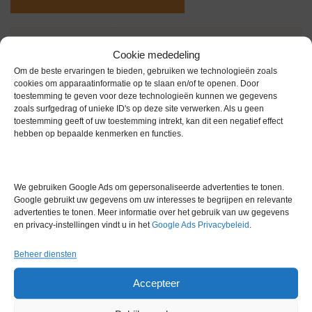
Gewicht
0,0 kg
Cookie mededeling
Om de beste ervaringen te bieden, gebruiken we technologieën zoals
cookies om apparaatinformatie op te slaan en/of te openen. Door
toestemming te geven voor deze technologieën kunnen we gegevens
zoals surfgedrag of unieke ID's op deze site verwerken. Als u geen
toestemming geeft of uw toestemming intrekt, kan dit een negatief effect
hebben op bepaalde kenmerken en functies.
Gerelateerde producten
We gebruiken Google Ads om gepersonaliseerde advertenties te tonen.
Google gebruikt uw gegevens om uw interesses te begrijpen en relevante
Voorraad
advertenties te tonen. Meer informatie over het gebruik van uw gegevens
en privacy-instellingen vindt u in het
Google Ads Privacybeleid
.
Beheer diensten
Accepteer
IKA MS2 Vortex Mixer