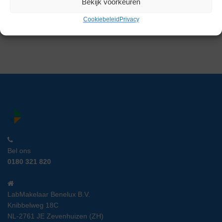
Bekijk voorkeuren
Artikelnummer:
LM 19044
Cookiebeleid
Privacy
€
199,00
excl. btw
Bel ons
0180 321 820
LabMakelaar Benelux B.V.
Knibbelweg 18C
NL-2761 JE Zevenhuizen (ZH)