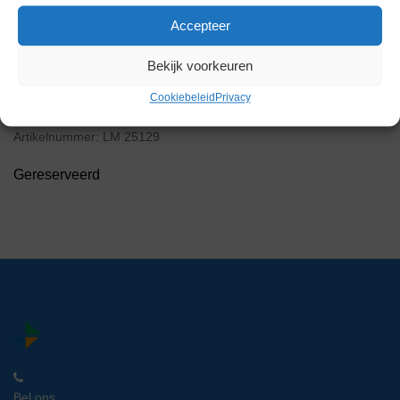
Accepteer
Bekijk voorkeuren
Waldner Spoelunit met Stenen
Cookiebeleid
Privacy
Aanrechtblad
Artikelnummer:
LM 25129
Gereserveerd
Bel ons