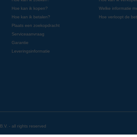
Hoe kan ik kopen?
Welke informatie m
Hoe kan ik betalen?
Hoe verloopt de bet
Plaats een zoekopdracht
Serviceaanvraag
Garantie
Leveringsinformatie
. - all rights reserved