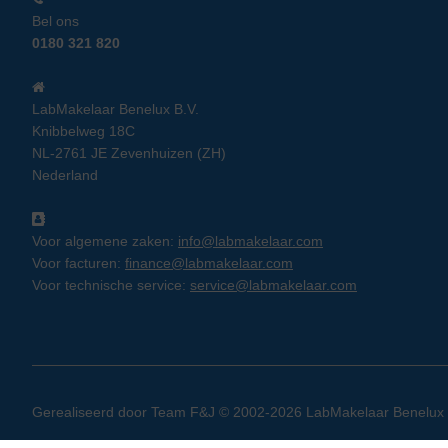
Bel ons
0180 321 820
LabMakelaar Benelux B.V.
Knibbelweg 18C
NL-2761 JE Zevenhuizen (ZH)
Nederland
Voor algemene zaken:
info@labmakelaar.com
Voor facturen:
finance@labmakelaar.com
Voor technische service:
service@labmakelaar.com
Gerealiseerd door
Team F&J
© 2002-2026 LabMakelaar Benelux B.V