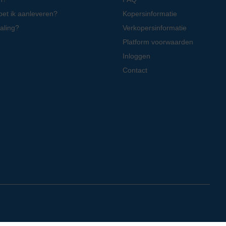
oet ik aanleveren?
Kopersinformatie
aling?
Verkopersinformatie
Platform voorwaarden
Inloggen
Contact