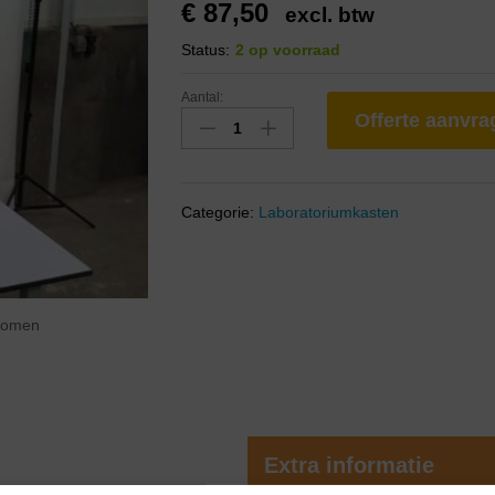
€
87,50
excl. btw
Status:
2 op voorraad
Aantal:
Offerte aanvr
Categorie:
Laboratoriumkasten
zoomen
Extra informatie