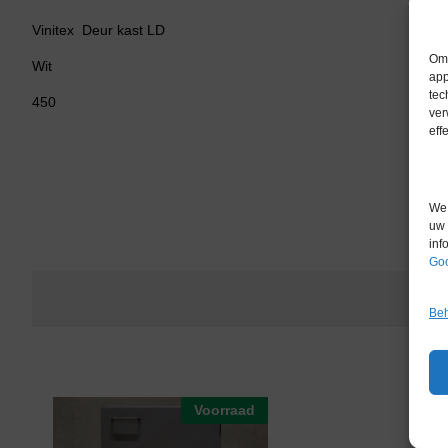
Vinitex Deur kast LD
Om 
Wit
app
tec
450
ver
eff
We 
uw 
inf
Goo
Beh
Voorraad