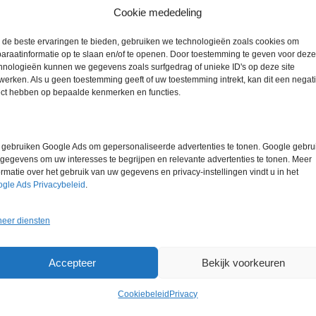
Cookie mededeling
Gewicht
0,0 kg
de beste ervaringen te bieden, gebruiken we technologieën zoals cookies om
Garantie
3 maanden
araatinformatie op te slaan en/of te openen. Door toestemming te geven voor deze
hnologieën kunnen we gegevens zoals surfgedrag of unieke ID's op deze site
Conditie
Gebruikt in
werken. Als u geen toestemming geeft of uw toestemming intrekt, kan dit een negati
ect hebben op bepaalde kenmerken en functies.
Merk
Vinitex
gebruiken Google Ads om gepersonaliseerde advertenties te tonen. Google gebrui
gegevens om uw interesses te begrijpen en relevante advertenties te tonen. Meer
ormatie over het gebruik van uw gegevens en privacy-instellingen vindt u in het
gle Ads Privacybeleid
.
Gerelateerde producten
eer diensten
Accepteer
Bekijk voorkeuren
Cookiebeleid
Privacy