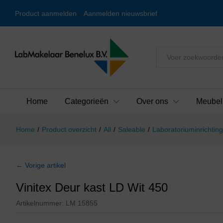
Product aanmelden
Aanmelden nieuwsbrief
Alles
Home
Categorieën
Over ons
Meubel
Home
/
Product overzicht
/
All
/
Saleable
/
Laboratoriuminrichting
← Vorige artikel
Vinitex Deur kast LD Wit 450
Artikelnummer:
LM 15855